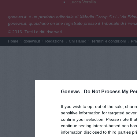
Lucca Versilia
gonews.it è un prodotto editoriale di XMedia Group S.r.l - Via E
gonews.it, quotidiano on line registrato presso il Tribunale di Fire
© 2016. Tutti i diritti riservati.
Home
gonews.it
Redazione
Chi siamo
Termini e condizioni
Pri
Gonews -
Do Not Process My Per
If you wish to opt-out of the sale, shari
sensitive information for targeted adver
confirm your selection. Please note tha
continue seeing interest-based ads base
information disclosed to third parties p