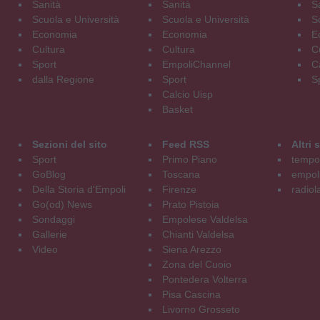
Sanità
Sanità
S
Scuola e Università
Scuola e Università
S
Economia
Economia
E
Cultura
Cultura
C
Sport
EmpoliChannel
C
dalla Regione
Sport
S
Calcio Uisp
Basket
Sezioni del sito
Feed RSS
Altri
Sport
Primo Piano
tempol
GoBlog
Toscana
empoli
Della Storia d'Empoli
Firenze
radiol
Go(od) News
Prato Pistoia
Sondaggi
Empolese Valdelsa
Gallerie
Chianti Valdelsa
Video
Siena Arezzo
Zona del Cuoio
Pontedera Volterra
Pisa Cascina
Livorno Grosseto