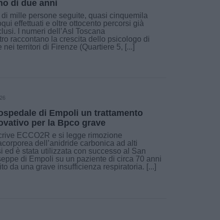
o di due anni
 di mille persone seguite, quasi cinquemila
oqui effettuati e oltre ottocento percorsi già
lusi. I numeri dell’Asl Toscana
ro raccontano la crescita dello psicologo di
 nei territori di Firenze (Quartiere 5, [...]
026
'ospedale di Empoli un trattamento
ovativo per la Bpco grave
crive ECCO2R e si legge rimozione
acorporea dell’anidride carbonica ad alti
si ed è stata utilizzata con successo al San
eppe di Empoli su un paziente di circa 70 anni
ito da una grave insufficienza respiratoria. [...]