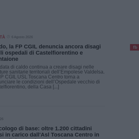
TÀ
6 Agosto 2026
do, la FP CGIL denuncia ancora disagi
fb
li ospedali di Castelfiorentino e
taione
data di caldo continua a creare disagi nelle
tture sanitarie territoriali dell’Empolese Valdelsa.
FP CGIL USL Toscana Centro torna a
nciare le condizioni dell’Ospedale vecchio di
elfiorentino, della Casa [...]
026
cologo di base: oltre 1.200 cittadini
si in carico dall'Asl Toscana Centro in