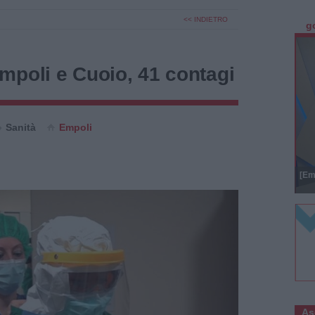
<< INDIETRO
g
mpoli e Cuoio, 41 contagi
Sanità
Empoli
[Em
As