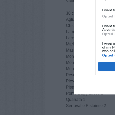
Vaiano 2
I want t
30 casi in provincia di Pi
Opted 
Agliana 1
Chiesina Uzzanese 1
I want 
Advertis
Lamporecchio 1
Opted 
Larciano 1
I want t
Marliana 1
of my P
Massa e Cozzile 1
was col
Opted 
Monsummano Terme 3
Montale 3
Montecatini Terme 3
Pescia 1
Pieve a Nievole 1
Pistoia 9
Ponte Buggianese 1
Quarrata 1
Serravalle Pistoiese 2