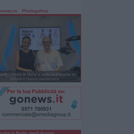
onews.tv
Photogallery
poli]
A 'Pillole di Storia' si analizza il legame tra
Empoli e l'epoca napoleonica
colta la Radio degli Azzurri