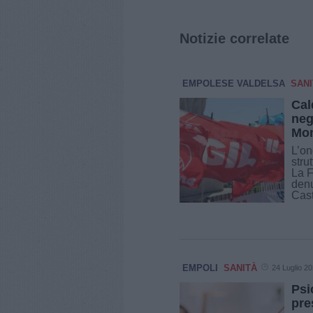
Notizie correlate
EMPOLESE VALDELSA
SANI
Cal
neg
Mon
L’on
stru
La 
denu
Cast
EMPOLI
SANITÀ
24 Luglio 2
Psi
pre