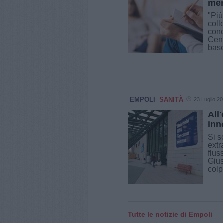
men
"Più
coll
conc
Cent
base
EMPOLI
SANITÀ
23 Luglio 2
All
inn
Si s
extr
flus
Gius
colp
Tutte le notizie di Empoli