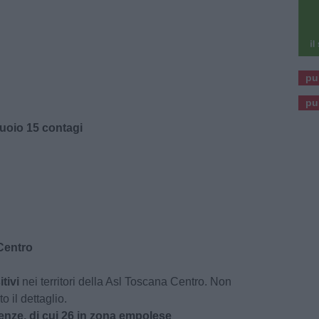
pu
pu
uoio 15 contagi
 Centro
itivi
nei territori della Asl Toscana Centro. Non
to il dettaglio.
renze, di cui 26 in zona empolese