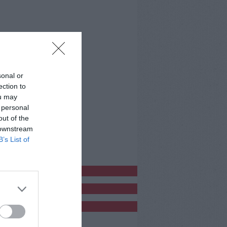
sonal or
ection to
ou may
 personal
out of the
 downstream
B’s List of
bblicitàCl
bblicità
bblicità