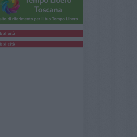
bblicità
bblicità