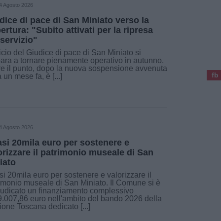
4 Agosto 2026
dice di pace di San Miniato verso la
pertura: "Subito attivati per la ripresa
 servizio"
ficio del Giudice di pace di San Miniato si
ara a tornare pienamente operativo in autunno.
re il punto, dopo la nuova sospensione avvenuta
fb
a un mese fa, è [...]
4 Agosto 2026
si 20mila euro per sostenere e
orizzare il patrimonio museale di San
iato
i 20mila euro per sostenere e valorizzare il
imonio museale di San Miniato. Il Comune si è
udicato un finanziamento complessivo
9.007,86 euro nell'ambito del bando 2026 della
one Toscana dedicato [...]