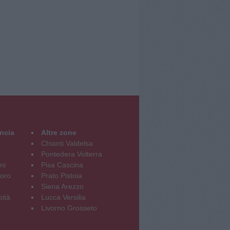
incia
Altre zone
Chianti Valdelsa
Pontedera Volterra
ni
Pisa Cascina
oro
Prato Pistoia
Siena Arezzo
sità
Lucca Versilia
Livorno Grosseto