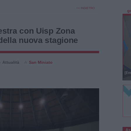
<< INDIETRO
g
lestra con Uisp Zona
 della nuova stagione
Attualità
San Miniato
[Em
As