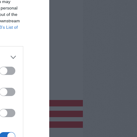
ou may
 personal
out of the
 downstream
B’s List of
bblicitàCl
bblicità
bblicità