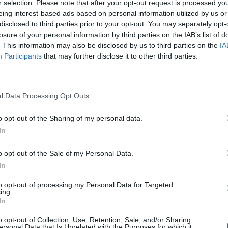
r selection. Please note that after your opt-out request is processed y
eing interest-based ads based on personal information utilized by us or
disclosed to third parties prior to your opt-out. You may separately opt-
tato Territoriale Zona Del Cuoio APS - Via
losure of your personal information by third parties on the IAB’s list of
 224 - 56022 - Castelfranco di Sotto (PI) - Tel:
. This information may also be disclosed by us to third parties on the
IA
9818534 - e-mail: zonadelcuoio@uisp.it
Participants
that may further disclose it to other third parties.
l Data Processing Opt Outs
o opt-out of the Sharing of my personal data.
In
o opt-out of the Sale of my Personal Data.
In
pu
to opt-out of processing my Personal Data for Targeted
Pu
ing.
In
pu
o opt-out of Collection, Use, Retention, Sale, and/or Sharing
ersonal Data that Is Unrelated with the Purposes for which it