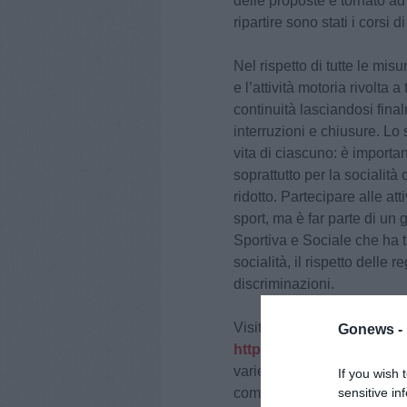
delle proposte è tornato ad
ripartire sono stati i corsi d
Nel rispetto di tutte le mis
e l’attività motoria rivolta 
continuità lasciandosi fina
interruzioni e chiusure. Lo
vita di ciascuno: è importa
soprattutto per la sociali
ridotto. Partecipare alle at
sport, ma è far parte di un
Sportiva e Sociale che ha tr
socialità, il rispetto delle r
discriminazioni.
Visitando la pagina FB o il 
Gonews -
http://www.uisp.it/zonade
varie attività promosse dal
If you wish 
sensitive in
comuni del circondario. La 