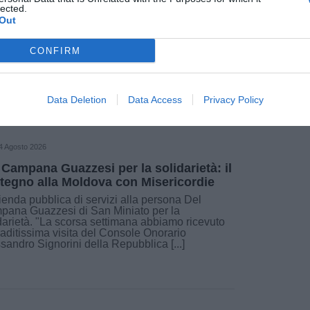
lected.
Out
Fonte: Uisp comitato Territoriale Zona Cuoio
CONFIRM
Data Deletion
Data Access
Privacy Policy
4 Agosto 2026
 Campana Guazzesi per la solidarietà: il
tegno alla Moldova con Misericordie
ienda pubblica di servizi alla persona Del
ana Guazzesi di San Miniato per la
darietà. "La scorsa settimana abbiamo ricevuto
raditissima visita del Console Onorario
sandro Signorini della Repubblica [...]