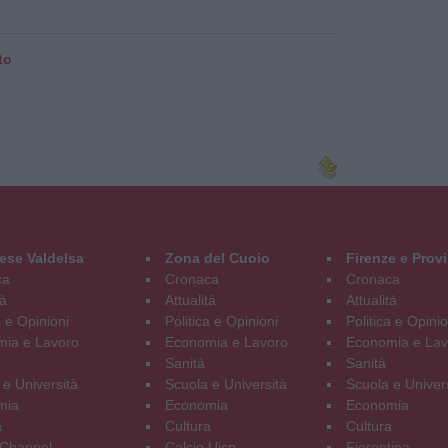
to
ese Valdelsa
Zona del Cuoio
Firenze e Prov
ca
Cronaca
Cronaca
tà
Attualità
Attualità
a e Opinioni
Politica e Opinioni
Politica e Opinio
ia e Lavoro
Economia e Lavoro
Economia e Lav
Sanità
Sanità
 e Università
Scuola e Università
Scuola e Univer
mia
Economia
Economia
a
Cultura
Cultura
Channel
Calcio Uisp
Fiorentina