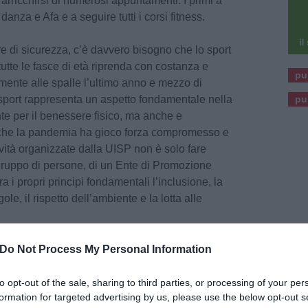
 arricchirsi di numerosi appuntamenti. I primi a
i danza e Afa e a seguire tutti i corsi fitness.
ure di sicurezza, c’è davvero bisogno che lo sport
a tutte le fasce di età riprenda con costanza e
pu
lmente alle spalle l’ultimo anno e mezzo di
pu
 sport rappresenta un aspetto fondamentale nella
nte per il benessere fisico, ma anche e
tà che la pandemia ha gioco forza compromesso e
tività organizzate dalla UISP non è solo fare
 gruppo di persone, di un Ente di Promozione
a i propri principi fondamentali l’inclusione, la
egole, il rispetto dell’ambiente e la lotta alle
sito internet al seguente link
Do Not Process My Personal Information
lcuoio/
potrai trovare tutte le informazioni sulle
Comitato Uisp Zona del Cuoio Aps
nei vari
to opt-out of the sale, sharing to third parties, or processing of your per
formation for targeted advertising by us, please use the below opt-out s
Uisp crede nel diritto allo sport, al benessere e