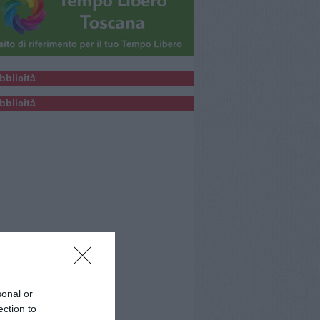
bblicità
bblicità
sonal or
ection to