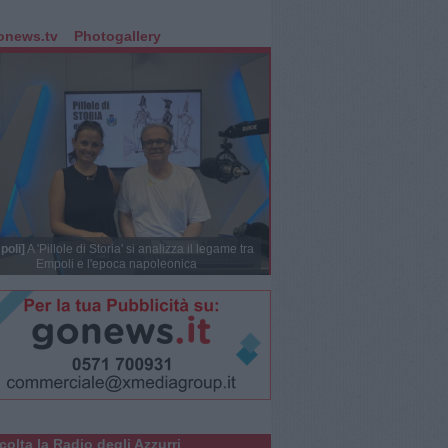
onews.tv
Photogallery
poli]
A 'Pillole di Storia' si analizza il legame tra
Empoli e l'epoca napoleonica
colta la Radio degli Azzurri