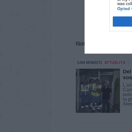
was col
Opted 
Notizie correlate
SAN MINIATO
ATTUALITÀ
Del
sos
L'az
Camp
soli
la g
Ales