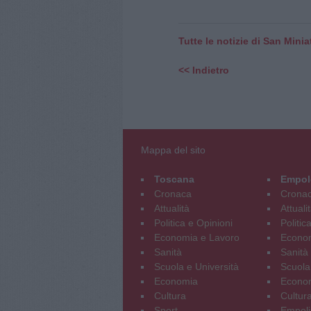
Tutte le notizie di San Minia
<< Indietro
Mappa del sito
Toscana
Empol
Cronaca
Crona
Attualità
Attuali
Politica e Opinioni
Politic
Economia e Lavoro
Econom
Sanità
Sanità
Scuola e Università
Scuola
Economia
Econo
Cultura
Cultur
Sport
Empoli