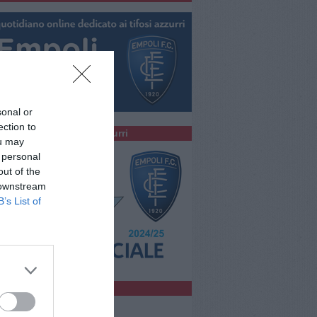
sonal or
ection to
colta la Radio degli Azzurri
ou may
 personal
out of the
 downstream
B’s List of
bblicità