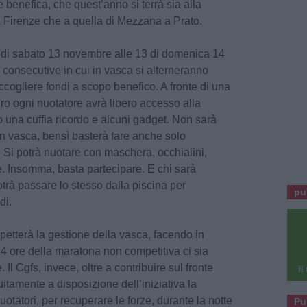
 benefica, che quest’anno si terrà sia alla
a Firenze che a quella di Mezzana a Prato.
 di sabato 13 novembre alle 13 di domenica 14
consecutive in cui in vasca si alterneranno
ccogliere fondi a scopo benefico. A fronte di una
o ogni nuotatore avrà libero accesso alla
o una cuffia ricordo e alcuni gadget. Non sarà
in vasca, bensì basterà fare anche solo
. Si potrà nuotare con maschera, occhialini,
e. Insomma, basta partecipare. E chi sarà
otrà passare lo stesso dalla piscina per
pu
di.
petterà la gestione della vasca, facendo in
4 ore della maratona non competitiva ci sia
l Cgfs, invece, oltre a contribuire sul fronte
uitamente a disposizione dell’iniziativa la
otatori, per recuperare le forze, durante la notte
Pu