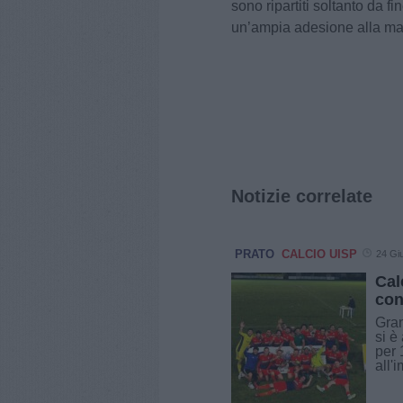
sono ripartiti soltanto da f
un’ampia adesione alla mar
Notizie correlate
PRATO
CALCIO UISP
24 Gi
Cal
con
Gran
si è
per 
all'