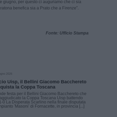
ine giugno, per questo ci auguriamo che ci sia
atona benefica sia a Prato che a Firenze”.
Fonte: Ufficio Stampa
ugno 2026
cio Uisp, il Bellini Giacomo Bacchereto
quista la Coppa Toscana
de festa per il Bellini Giacomo Bacchereto che
 aggiudicato la Coppa Toscana Uisp battendo
1-0 La Disperata Scarlino nella finale disputata
impianto 'Masoni' di Fornacette, in provincia [...]