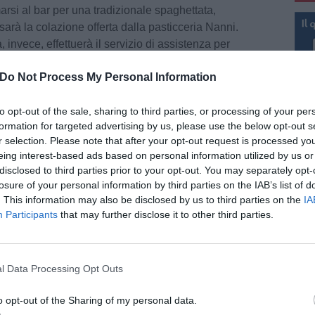
rmarsi al bar per una tradizionale spaghettata,
sarà la colazione offerta dalla pasticceria Nanni.
 invece, effettuerà il servizio di assistenza per
na di nuoto.
Do Not Process My Personal Information
a, che acquista ancora più valore perché faremo
to opt-out of the sale, sharing to third parties, or processing of your per
l presidente del Cgfs Gabriele Grifasi e il
formation for targeted advertising by us, please use the below opt-out s
ssi -. Con questa iniziativa diamo la possibilità
As
r selection. Please note that after your opt-out request is processed y
sieme e al contempo di raccogliere fondi per
eing interest-based ads based on personal information utilized by us or
 tante persone. Noi come Cgfs mettiamo a
disclosed to third parties prior to your opt-out. You may separately opt-
 e ci auguriamo che la risposta della città sia
losure of your personal information by third parties on the IAB’s list of
sempre”.
. This information may also be disclosed by us to third parties on the
IA
Participants
that may further disclose it to other third parties.
ntarsi direttamente all’ingresso della piscina di
ss. In caso di squadre o gruppi è consigliabile
 per individuare l’orario più adatto per scendere
l Data Processing Opt Outs
laudio 349/4675566 oppure Lorenzo al
pu
 assolutamente non competitivo: vincerà chi
o opt-out of the Sharing of my personal data.