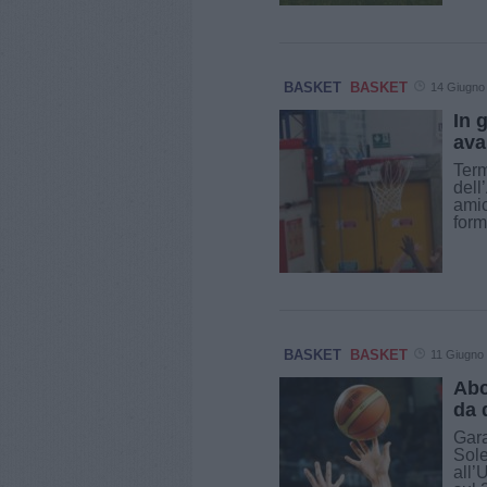
BASKET
BASKET
14 Giugno
In 
ava
Term
dell
amic
form
BASKET
BASKET
11 Giugno
Abc
da 
Gara
Sole
all’