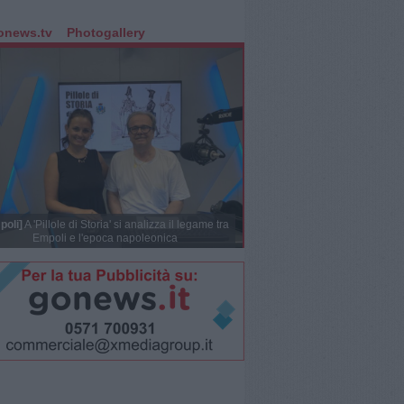
onews.tv
Photogallery
poli]
A 'Pillole di Storia' si analizza il legame tra
Empoli e l'epoca napoleonica