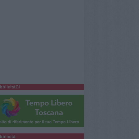
bblicitàCl
bblicità