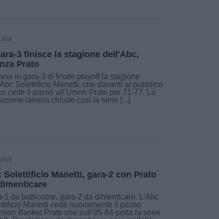
 2026
gara-3 finisce la stagione dell'Abc,
nza Prato
ina in gara-3 di finale playoff la stagione
’Abc Solettificio Manetti, che davanti al pubblico
o cede il passo all’Union Prato per 71-77. La
azione laniera chiude così la serie [...]
 2026
 Solettificio Manetti, gara-2 con Prato
dimenticare
-1 da batticuore, gara-2 da dimenticare. L’Abc
ttificio Manetti cede nuovamente il passo
Union Basket Prato che sull’85-64 porta la serie