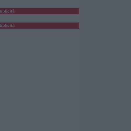
bblicità
bblicità