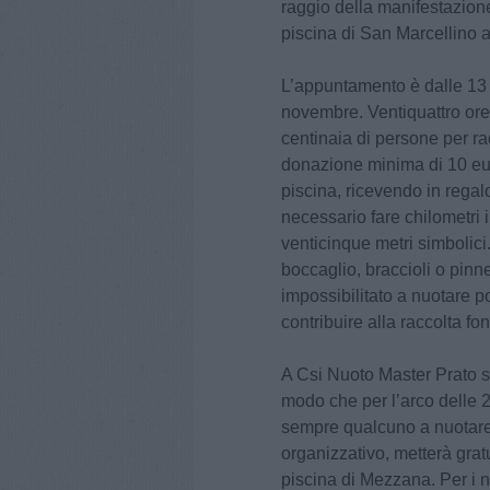
raggio della manifestazione
piscina di San Marcellino 
L’appuntamento è dalle 13
novembre. Ventiquattro ore 
centinaia di persone per ra
donazione minima di 10 eur
piscina, ricevendo in regal
necessario fare chilometri 
venticinque metri simbolici
boccaglio, braccioli o pinn
impossibilitato a nuotare p
contribuire alla raccolta fon
A Csi Nuoto Master Prato s
modo che per l’arco delle 2
sempre qualcuno a nuotare. I
organizzativo, metterà grat
piscina di Mezzana. Per i nu