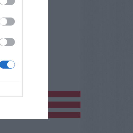
bblicitàCl
bblicità
bblicità