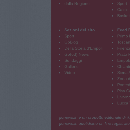
dalla Regione
Sport
Calcio
Basket
Sezioni del sito
Feed 
Sport
Primo 
GoBlog
Tosca
Della Storia d'Empoli
Firenz
Go(od) News
Prato P
Sondaggi
Empole
Gallerie
Chianti
Video
Siena 
Zona d
Ponted
Pisa C
Livorn
Lucca V
gonews.it è un prodotto editoriale di
gonews.it, quotidiano on line registrato