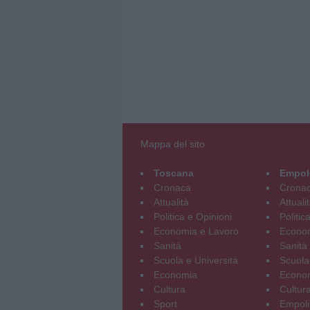
Mappa del sito
Toscana
Empol
Cronaca
Crona
Attualità
Attuali
Politica e Opinioni
Politic
Economia e Lavoro
Econom
Sanità
Sanità
Scuola e Università
Scuola
Economia
Econo
Cultura
Cultur
Sport
Empoli