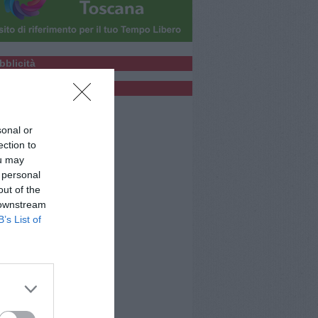
bblicità
bblicità
sonal or
ection to
ou may
 personal
out of the
 downstream
B’s List of