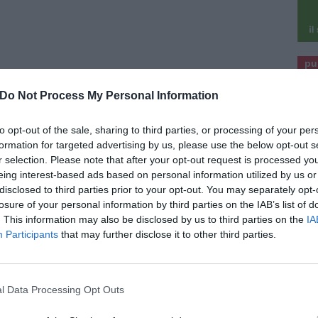
pu
ine di oliva
pu
Do Not Process My Personal Information
to opt-out of the sale, sharing to third parties, or processing of your per
formation for targeted advertising by us, please use the below opt-out s
r selection. Please note that after your opt-out request is processed y
eing interest-based ads based on personal information utilized by us or
 della buccia e dei semi. Tagliatela a fette e
disclosed to third parties prior to your opt-out. You may separately opt-
arta da forno, cospargile con olio e rosmarino e
losure of your personal information by third parties on the IAB’s list of
0 minuti fino a doratura. Nel frattempo riempite
. This information may also be disclosed by us to third parties on the
IA
Participants
that may further disclose it to other third parties.
nte e portate a ebollizione, salate e immergete
entandole per circa 2 minuti. Una volta morbide,
un piatto, tamponandole con carta assorbente.
tolino, deve essere caldo ma non bollire,
l Data Processing Opt Outs
del frullatore a immersione e aggiungi il