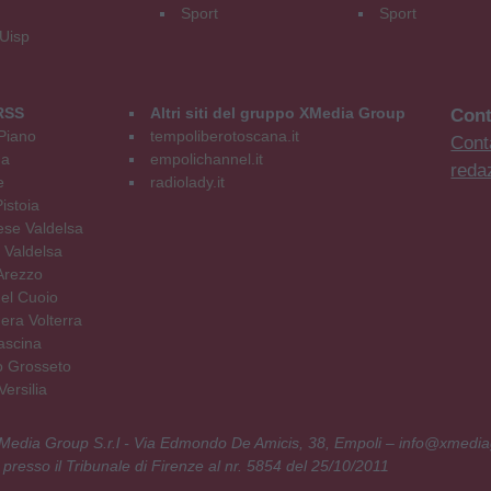
Sport
Sport
 Uisp
RSS
Altri siti del gruppo XMedia Group
Cont
Piano
tempoliberotoscana.it
Conta
na
empolichannel.it
reda
e
radiolady.it
istoia
se Valdelsa
 Valdelsa
Arezzo
el Cuoio
era Volterra
ascina
o Grosseto
ersilia
 XMedia Group S.r.l - Via Edmondo De Amicis, 38, Empoli – info@xmedia
 presso il Tribunale di Firenze al nr. 5854 del 25/10/2011