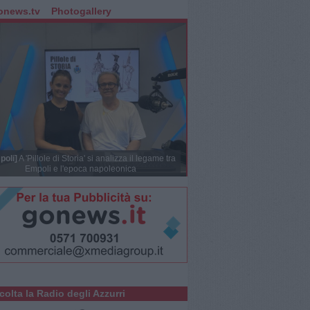
onews.tv
Photogallery
poli]
A 'Pillole di Storia' si analizza il legame tra
Empoli e l'epoca napoleonica
colta la Radio degli Azzurri