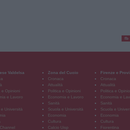
fb
ese Valdelsa
Zona del Cuoio
Firenze e Prov
ca
Cronaca
Cronaca
tà
Attualità
Attualità
a e Opinioni
Politica e Opinioni
Politica e Opinio
ia e Lavoro
Economia e Lavoro
Economia e Lav
Sanità
Sanità
 e Università
Scuola e Università
Scuola e Univer
mia
Economia
Economia
a
Cultura
Cultura
Channel
Calcio Uisp
Fiorentina