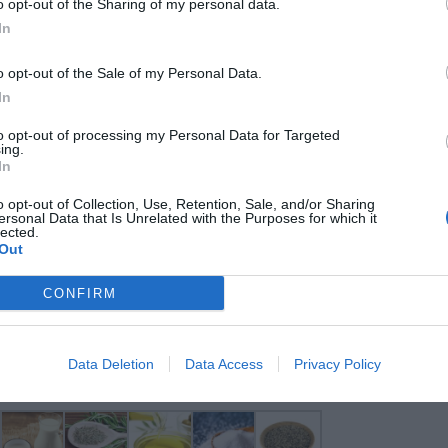
giato (tenete da parte due cucchiaiate) e frullate
o opt-out of the Sharing of my personal data.
to simile a besciamella.
In
o opt-out of the Sale of my Personal Data.
ettetelo in frigorifero e fatelo raffreddare
In
tta, ma non più calda, frullate o schiacciate la
no ad ottenere una crema. Condite con sale e
to opt-out of processing my Personal Data for Targeted
oglie di verza della costa centrale (se volete
ing.
In
ucca) e distribuite un paio di cucchiaiate di
a. Con la crema di formaggio, una volta fredda,
o opt-out of Collection, Use, Retention, Sale, and/or Sharing
ersonal Data that Is Unrelated with the Purposes for which it
on le mani. Adagiate una pallina su ogni foglia di
lected.
 di zucca, avvolgete la foglia a creare un
Out
tini in una pirofila, cospargete con il formaggio
dentemente tenuto da parte, un filo di olio e
CONFIRM
 12 minuti fino a doratura.
pu
Pu
Data Deletion
Data Access
Privacy Policy
pu