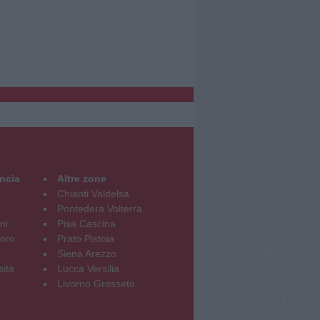
incia
Altre zone
Chianti Valdelsa
Pontedera Volterra
ni
Pisa Cascina
oro
Prato Pistoia
Siena Arezzo
sità
Lucca Versilia
Livorno Grosseto