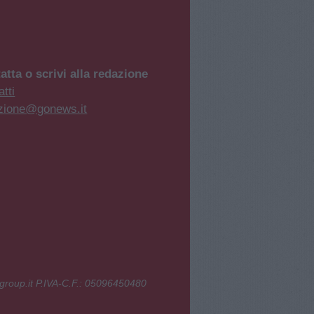
atta o scrivi alla redazione
tti
zione@gonews.it
group.it P.IVA-C.F.: 05096450480