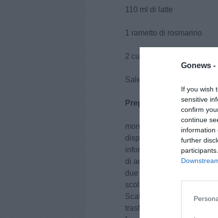
110 ml di latte
1 rametto di rosmarino
2 cucchiai di olio extraverg
Gonews -
Sale e pepe q.b.
If you wish 
sensitive in
Preparazione:
confirm you
continue se
mondate la zucca privandola
information 
disponile su un foglio di c
further disc
infornate a 180° C per 35/4
participants
Downstream 
di acqua una pentola capie
due foglie alla volta sboll
scolatele e riponetele in 
Scaldate il latte in un pen
Persona
trasferiscilo nel bicchiere 