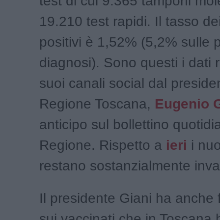
test di cui 9.365 tamponi mol
19.210 test rapidi. Il tasso de
positivi è 1,52% (5,2% sulle 
diagnosi). Sono questi i dati r
suoi canali social dal preside
Regione Toscana,
Eugenio G
anticipo sul bollettino quotidi
Regione. Rispetto a
ieri
i nuo
restano sostanzialmente invar
Il presidente Giani ha anche f
sui vaccinati che in Toscana 