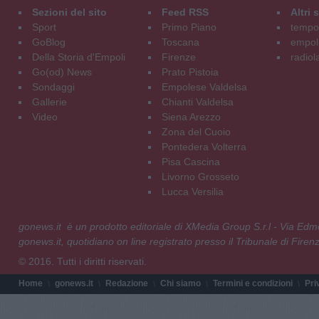
Sezioni del sito
Feed RSS
Altri
Sport
Primo Piano
tempol
GoBlog
Toscana
empoli
Della Storia d'Empoli
Firenze
radiol
Go(od) News
Prato Pistoia
Sondaggi
Empolese Valdelsa
Gallerie
Chianti Valdelsa
Video
Siena Arezzo
Zona del Cuoio
Pontedera Volterra
Pisa Cascina
Livorno Grosseto
Lucca Versilia
gonews.it è un prodotto editoriale di XMedia Group S.r.l - Via E
gonews.it, quotidiano on line registrato presso il Tribunale di Fire
© 2016. Tutti i diritti riservati.
Home
gonews.it
Redazione
Chi siamo
Termini e condizioni
Pri