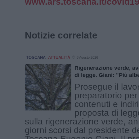
www.ars.toscana.it/covid1
Notizie correlate
TOSCANA
ATTUALITÀ
8 Agosto 2026
Rigenerazione verde, av
di legge. Giani: "Più alb
Prosegue il lavo
preparatorio per 
contenuti e indiri
proposta di legg
sulla rigenerazione verde, an
giorni scorsi dal presidente 
Toscana Eugenio Giani. Il pres