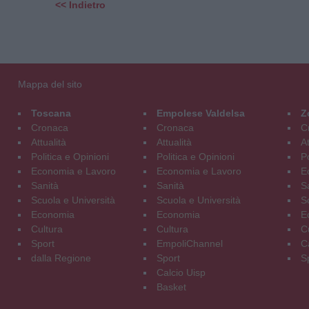
<< Indietro
Mappa del sito
Toscana
Empolese Valdelsa
Z
Cronaca
Cronaca
C
Attualità
Attualità
At
Politica e Opinioni
Politica e Opinioni
Po
Economia e Lavoro
Economia e Lavoro
E
Sanità
Sanità
S
Scuola e Università
Scuola e Università
S
Economia
Economia
E
Cultura
Cultura
C
Sport
EmpoliChannel
C
dalla Regione
Sport
S
Calcio Uisp
Basket