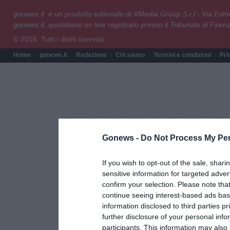
gonews.it è un prodotto editoriale di XMedia Group S.r.l - Via E
gonews.it, quotidiano on line registrato presso il Tribunale di Fire
© 2016. Tutti i diritti riservati.
Home
gonews.it
Redazione
Chi siamo
Termini e condizioni
Pri
Gonews -
Do Not Process My Per
If you wish to opt-out of the sale, shari
sensitive information for targeted adver
confirm your selection. Please note tha
continue seeing interest-based ads base
information disclosed to third parties p
further disclosure of your personal info
participants. This information may also 