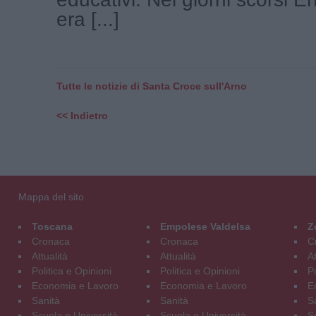
era [...]
Tutte le notizie di Santa Croce sull'Arno
<< Indietro
Mappa del sito
Toscana
Empolese Valdelsa
Z
Cronaca
Cronaca
C
Attualità
Attualità
At
Politica e Opinioni
Politica e Opinioni
Po
Economia e Lavoro
Economia e Lavoro
E
Sanità
Sanità
S
Scuola e Università
Scuola e Università
S