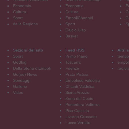
Economia
Economia
E
Cultura
Cultura
C
Sport
EmpoliChannel
C
dalla Regione
Sport
S
Calcio Uisp
Basket
Sezioni del sito
Feed RSS
Altri
Sport
Primo Piano
tempol
GoBlog
Toscana
empoli
Della Storia d'Empoli
Firenze
radiol
Go(od) News
Prato Pistoia
Sondaggi
Empolese Valdelsa
Gallerie
Chianti Valdelsa
Video
Siena Arezzo
Zona del Cuoio
Pontedera Volterra
Pisa Cascina
Livorno Grosseto
Lucca Versilia