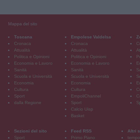
Mappa del sito
Toscana
Empolese Valdelsa
Z
Cronaca
Cronaca
C
Attualità
Attualità
At
Politica e Opinioni
Politica e Opinioni
Po
Economia e Lavoro
Economia e Lavoro
E
Sanità
Sanità
S
Scuola e Università
Scuola e Università
S
Economia
Economia
E
Cultura
Cultura
C
Sport
EmpoliChannel
C
dalla Regione
Sport
S
Calcio Uisp
Basket
Sezioni del sito
Feed RSS
Altri
Sport
Primo Piano
tempol