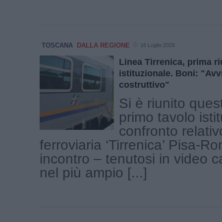
TOSCANA
DALLA REGIONE
16 Luglio 2026
Linea Tirrenica, prima r
istituzionale. Boni: "Av
costruttivo"
Si è riunito ques
primo tavolo isti
confronto relativ
ferroviaria ‘Tirrenica’ Pisa-
incontro – tenutosi in video ca
nel più ampio [...]