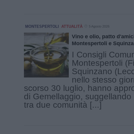
MONTESPERTOLI
ATTUALITÀ
5 Agosto 2026
Vino e olio, patto d'amici
Montespertoli e Squinz
I Consigli Comun
Montespertoli (F
Squinzano (Lecce
nello stesso gio
scorso 30 luglio, hanno appro
di Gemellaggio, suggellando
tra due comunità [...]