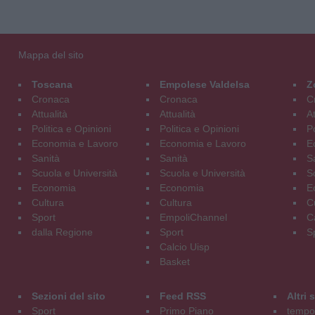
Mappa del sito
Toscana
Empolese Valdelsa
Z
Cronaca
Cronaca
C
Attualità
Attualità
At
Politica e Opinioni
Politica e Opinioni
Po
Economia e Lavoro
Economia e Lavoro
E
Sanità
Sanità
S
Scuola e Università
Scuola e Università
S
Economia
Economia
E
Cultura
Cultura
C
Sport
EmpoliChannel
C
dalla Regione
Sport
S
Calcio Uisp
Basket
Sezioni del sito
Feed RSS
Altri
Sport
Primo Piano
tempol