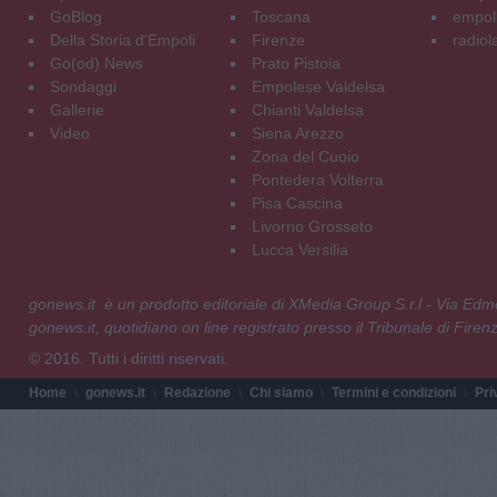
GoBlog
Toscana
empoli
Della Storia d'Empoli
Firenze
radiol
Go(od) News
Prato Pistoia
Sondaggi
Empolese Valdelsa
Gallerie
Chianti Valdelsa
Video
Siena Arezzo
Zona del Cuoio
Pontedera Volterra
Pisa Cascina
Livorno Grosseto
Lucca Versilia
gonews.it è un prodotto editoriale di XMedia Group S.r.l - Via E
gonews.it, quotidiano on line registrato presso il Tribunale di Fire
© 2016. Tutti i diritti riservati.
Home
gonews.it
Redazione
Chi siamo
Termini e condizioni
Pri