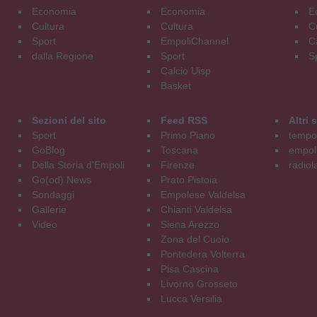
Economia
Economia
E
Cultura
Cultura
C
Sport
EmpoliChannel
C
dalla Regione
Sport
S
Calcio Uisp
Basket
Sezioni del sito
Feed RSS
Altri
Sport
Primo Piano
tempol
GoBlog
Toscana
empoli
Della Storia d'Empoli
Firenze
radiol
Go(od) News
Prato Pistoia
Sondaggi
Empolese Valdelsa
Gallerie
Chianti Valdelsa
Video
Siena Arezzo
Zona del Cuoio
Pontedera Volterra
Pisa Cascina
Livorno Grosseto
Lucca Versilia