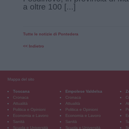
a oltre 100 [...]
Tutte le notizie di Pontedera
<< Indietro
Mappa del sito
Toscana
Empolese Valdelsa
Z
Cronaca
Cronaca
C
Attualità
Attualità
At
Politica e Opinioni
Politica e Opinioni
Po
Economia e Lavoro
Economia e Lavoro
E
Sanità
Sanità
S
Scuola e Università
Scuola e Università
S