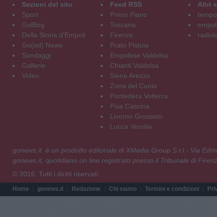
Sezioni del sito
Feed RSS
Altri
Sport
Primo Piano
tempol
GoBlog
Toscana
empoli
Della Storia d'Empoli
Firenze
radiol
Go(od) News
Prato Pistoia
Sondaggi
Empolese Valdelsa
Gallerie
Chianti Valdelsa
Video
Siena Arezzo
Zona del Cuoio
Pontedera Volterra
Pisa Cascina
Livorno Grosseto
Lucca Versilia
gonews.it è un prodotto editoriale di XMedia Group S.r.l - Via E
gonews.it, quotidiano on line registrato presso il Tribunale di Fire
© 2016. Tutti i diritti riservati.
Home
gonews.it
Redazione
Chi siamo
Termini e condizioni
Pri