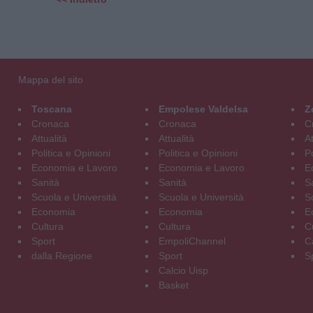
Mappa del sito
Toscana
Empolese Valdelsa
Z
Cronaca
Cronaca
C
Attualità
Attualità
At
Politica e Opinioni
Politica e Opinioni
Po
Economia e Lavoro
Economia e Lavoro
E
Sanità
Sanità
S
Scuola e Università
Scuola e Università
S
Economia
Economia
E
Cultura
Cultura
C
Sport
EmpoliChannel
C
dalla Regione
Sport
S
Calcio Uisp
Basket