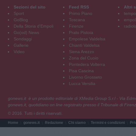
Sezioni del sito
Feed RSS
Altri
Sport
Primo Piano
tempol
GoBlog
Toscana
empoli
Della Storia d'Empoli
Firenze
radiol
Go(od) News
Prato Pistoia
Sondaggi
Empolese Valdelsa
Gallerie
Chianti Valdelsa
Video
Siena Arezzo
Zona del Cuoio
Pontedera Volterra
Pisa Cascina
Livorno Grosseto
Lucca Versilia
gonews.it è un prodotto editoriale di XMedia Group S.r.l - Via E
gonews.it, quotidiano on line registrato presso il Tribunale di Fire
© 2016. Tutti i diritti riservati.
Home
gonews.it
Redazione
Chi siamo
Termini e condizioni
Pri