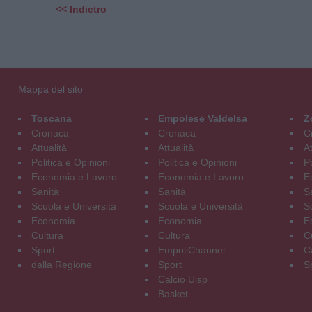
<< Indietro
Mappa del sito
Toscana
Empolese Valdelsa
Z
Cronaca
Cronaca
C
Attualità
Attualità
At
Politica e Opinioni
Politica e Opinioni
Po
Economia e Lavoro
Economia e Lavoro
E
Sanità
Sanità
S
Scuola e Università
Scuola e Università
S
Economia
Economia
E
Cultura
Cultura
C
Sport
EmpoliChannel
C
dalla Regione
Sport
S
Calcio Uisp
Basket