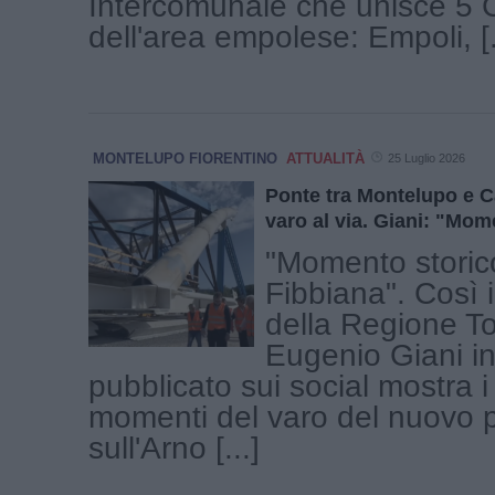
Intercomunale che unisce 5
dell'area empolese: Empoli, [.
MONTELUPO FIORENTINO
ATTUALITÀ
25 Luglio 2026
Ponte tra Montelupo e Ca
varo al via. Giani: "Mom
"Momento storico
Fibbiana". Così i
della Regione T
Eugenio Giani in
pubblicato sui social mostra i
momenti del varo del nuovo 
sull'Arno [...]