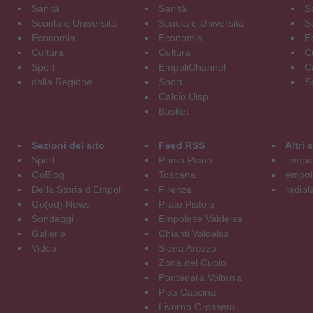
Sanità
Sanità
S
Scuola e Università
Scuola e Università
S
Economia
Economia
E
Cultura
Cultura
C
Sport
EmpoliChannel
C
dalla Regione
Sport
S
Calcio Uisp
Basket
Sezioni del sito
Feed RSS
Altri
Sport
Primo Piano
tempol
GoBlog
Toscana
empoli
Della Storia d'Empoli
Firenze
radiol
Go(od) News
Prato Pistoia
Sondaggi
Empolese Valdelsa
Gallerie
Chianti Valdelsa
Video
Siena Arezzo
Zona del Cuoio
Pontedera Volterra
Pisa Cascina
Livorno Grosseto