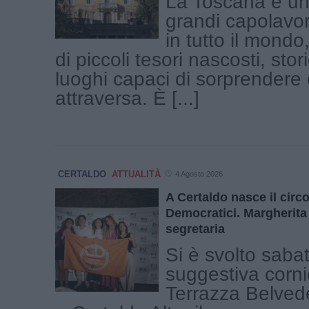
La Toscana è una
grandi capolavor
in tutto il mond
di piccoli tesori nascosti, stor
luoghi capaci di sorprendere c
attraversa. È [...]
CERTALDO
ATTUALITÀ
4 Agosto 2026
A Certaldo nasce il circ
Democratici. Margherita 
segretaria
Si è svolto saba
suggestiva corni
Terrazza Belvede