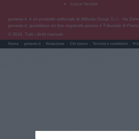
Lucca Versilia
gonews.it è un prodotto editoriale di XMedia Group S.r.l - Via E
gonews.it, quotidiano on line registrato presso il Tribunale di Fire
© 2016. Tutti i diritti riservati.
Home
gonews.it
Redazione
Chi siamo
Termini e condizioni
Pri