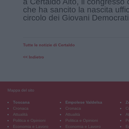
a Certaldo Alto, il congresso 
che ha sancito la nascita uffic
circolo dei Giovani Democratici
Tutte le notizie di Certaldo
<< Indietro
Mappa del sito
Toscana
Empolese Valdelsa
Z
Cronaca
Cronaca
C
Attualità
Attualità
At
Politica e Opinioni
Politica e Opinioni
Po
Economia e Lavoro
Economia e Lavoro
E