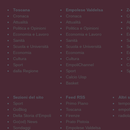
Toscana
Empolese Valdelsa
Z
Cronaca
Cronaca
C
Attualità
Attualità
At
Politica e Opinioni
Politica e Opinioni
Po
Economia e Lavoro
Economia e Lavoro
E
Sanità
Sanità
S
Scuola e Università
Scuola e Università
S
Economia
Economia
E
Cultura
Cultura
C
Sport
EmpoliChannel
C
dalla Regione
Sport
S
Calcio Uisp
Basket
Sezioni del sito
Feed RSS
Altri
Sport
Primo Piano
tempol
GoBlog
Toscana
empoli
Della Storia d'Empoli
Firenze
radiol
Go(od) News
Prato Pistoia
Sondaggi
Empolese Valdelsa