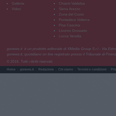
Gallerie
Chianti Valdelsa
Video
Siena Arezzo
Zona del Cuoio
Pontedera Volterra
Pisa Cascina
Livorno Grosseto
Lucca Versilia
gonews.it è un prodotto editoriale di XMedia Group S.r.l - Via E
gonews.it, quotidiano on line registrato presso il Tribunale di Fire
© 2016. Tutti i diritti riservati.
Home
gonews.it
Redazione
Chi siamo
Termini e condizioni
Pri