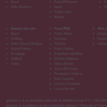
Sport
EmpoliChannel
C
dalla Regione
Sport
S
Calcio Uisp
Basket
Sezioni del sito
Feed RSS
Altri
Sport
Primo Piano
tempol
GoBlog
Toscana
empoli
Della Storia d'Empoli
Firenze
radiol
Go(od) News
Prato Pistoia
Sondaggi
Empolese Valdelsa
Gallerie
Chianti Valdelsa
Video
Siena Arezzo
Zona del Cuoio
Pontedera Volterra
Pisa Cascina
Livorno Grosseto
Lucca Versilia
gonews.it è un prodotto editoriale di XMedia Group S.r.l - Via E
gonews.it, quotidiano on line registrato presso il Tribunale di Fire