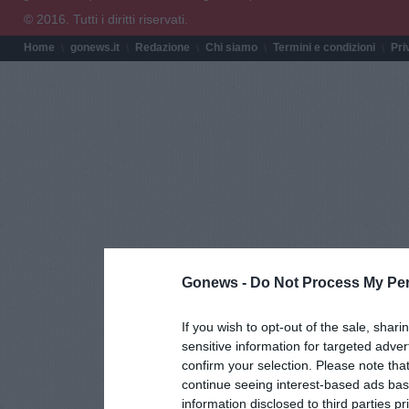
© 2016. Tutti i diritti riservati.
Home
gonews.it
Redazione
Chi siamo
Termini e condizioni
Pri
Gonews -
Do Not Process My Per
If you wish to opt-out of the sale, shari
sensitive information for targeted adver
confirm your selection. Please note tha
continue seeing interest-based ads base
information disclosed to third parties p