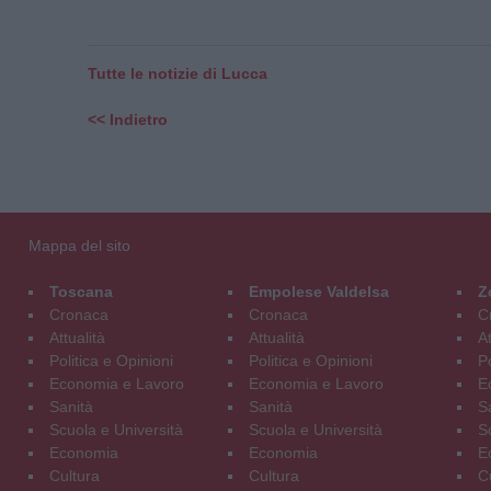
Tutte le notizie di Lucca
<< Indietro
Mappa del sito
Toscana
Empolese Valdelsa
Z
Cronaca
Cronaca
C
Attualità
Attualità
At
Politica e Opinioni
Politica e Opinioni
Po
Economia e Lavoro
Economia e Lavoro
E
Sanità
Sanità
S
Scuola e Università
Scuola e Università
S
Economia
Economia
E
Cultura
Cultura
C