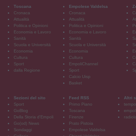
Toscana
Empolese Valdelsa
Z
Cronaca
Cronaca
C
Attualità
Attualità
At
Politica e Opinioni
Politica e Opinioni
Po
Economia e Lavoro
Economia e Lavoro
E
Sanità
Sanità
S
Scuola e Università
Scuola e Università
S
Economia
Economia
E
Cultura
Cultura
C
Sport
EmpoliChannel
C
dalla Regione
Sport
S
Calcio Uisp
Basket
Sezioni del sito
Feed RSS
Altri
Sport
Primo Piano
tempol
GoBlog
Toscana
empoli
Della Storia d'Empoli
Firenze
radiol
Go(od) News
Prato Pistoia
Sondaggi
Empolese Valdelsa
Gallerie
Chianti Valdelsa