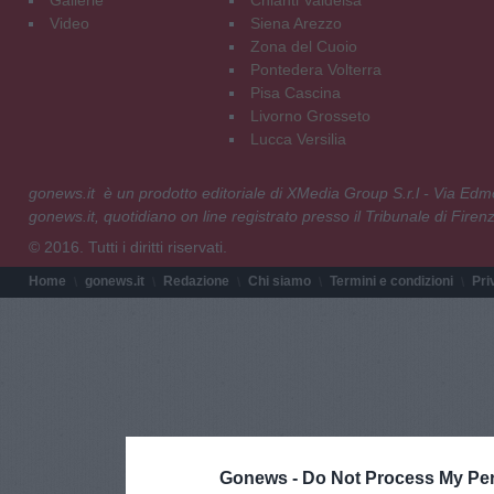
Video
Siena Arezzo
Zona del Cuoio
Pontedera Volterra
Pisa Cascina
Livorno Grosseto
Lucca Versilia
gonews.it è un prodotto editoriale di XMedia Group S.r.l - Via E
gonews.it, quotidiano on line registrato presso il Tribunale di Fire
© 2016. Tutti i diritti riservati.
Home
gonews.it
Redazione
Chi siamo
Termini e condizioni
Pri
Gonews -
Do Not Process My Per