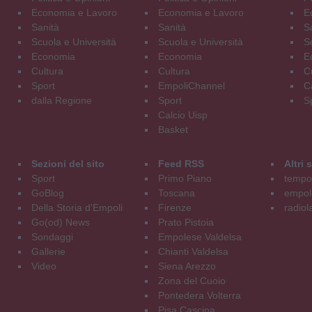
Economia e Lavoro
Economia e Lavoro
E
Sanità
Sanità
S
Scuola e Università
Scuola e Università
S
Economia
Economia
E
Cultura
Cultura
C
Sport
EmpoliChannel
C
dalla Regione
Sport
S
Calcio Uisp
Basket
Sezioni del sito
Feed RSS
Altri
Sport
Primo Piano
tempol
GoBlog
Toscana
empoli
Della Storia d'Empoli
Firenze
radiol
Go(od) News
Prato Pistoia
Sondaggi
Empolese Valdelsa
Gallerie
Chianti Valdelsa
Video
Siena Arezzo
Zona del Cuoio
Pontedera Volterra
Pisa Cascina