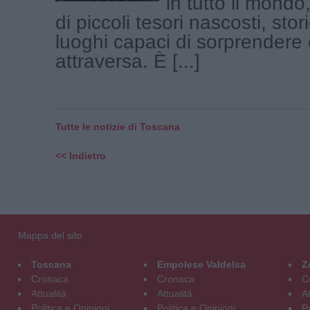
in tutto il mond
di piccoli tesori nascosti, stor
luoghi capaci di sorprendere c
attraversa. È [...]
Tutte le notizie di Toscana
<< Indietro
Mappa del sito
Toscana
Empolese Valdelsa
Z
Cronaca
Cronaca
C
Attualità
Attualità
At
Politica e Opinioni
Politica e Opinioni
Po