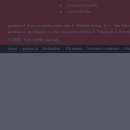
Livorno Grosseto
Lucca Versilia
gonews.it è un prodotto editoriale di XMedia Group S.r.l - Via E
gonews.it, quotidiano on line registrato presso il Tribunale di Fire
© 2016. Tutti i diritti riservati.
Home
gonews.it
Redazione
Chi siamo
Termini e condizioni
Pri