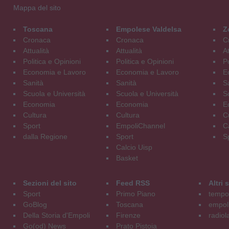
Mappa del sito
Toscana
Empolese Valdelsa
Z
Cronaca
Cronaca
C
Attualità
Attualità
At
Politica e Opinioni
Politica e Opinioni
Po
Economia e Lavoro
Economia e Lavoro
E
Sanità
Sanità
S
Scuola e Università
Scuola e Università
S
Economia
Economia
E
Cultura
Cultura
C
Sport
EmpoliChannel
C
dalla Regione
Sport
S
Calcio Uisp
Basket
Sezioni del sito
Feed RSS
Altri
Sport
Primo Piano
tempol
GoBlog
Toscana
empoli
Della Storia d'Empoli
Firenze
radiol
Go(od) News
Prato Pistoia