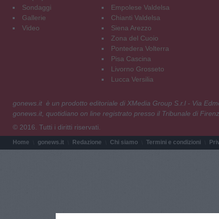
Sondaggi
Empolese Valdelsa
Gallerie
Chianti Valdelsa
Video
Siena Arezzo
Zona del Cuoio
Pontedera Volterra
Pisa Cascina
Livorno Grosseto
Lucca Versilia
gonews.it è un prodotto editoriale di XMedia Group S.r.l - Via E
gonews.it, quotidiano on line registrato presso il Tribunale di Fire
© 2016. Tutti i diritti riservati.
Home
gonews.it
Redazione
Chi siamo
Termini e condizioni
Pri