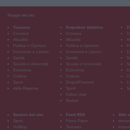
Mappa del sito
Toscana
Empolese Valdelsa
Z
Cronaca
Cronaca
C
Attualità
Attualità
At
Politica e Opinioni
Politica e Opinioni
Po
Economia e Lavoro
Economia e Lavoro
E
Sanità
Sanità
S
Scuola e Università
Scuola e Università
S
Economia
Economia
E
Cultura
Cultura
C
Sport
EmpoliChannel
C
dalla Regione
Sport
S
Calcio Uisp
Basket
Sezioni del sito
Feed RSS
Altri
Sport
Primo Piano
tempol
GoBlog
Toscana
empoli