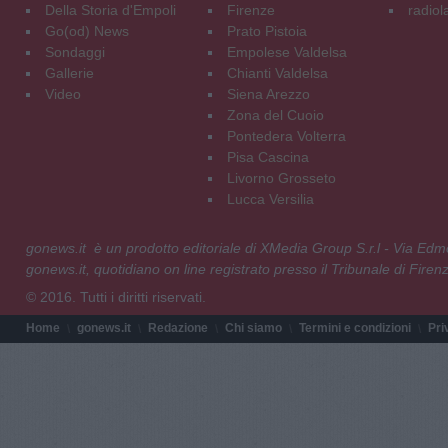
Della Storia d'Empoli
Firenze
radiol
Go(od) News
Prato Pistoia
Sondaggi
Empolese Valdelsa
Gallerie
Chianti Valdelsa
Video
Siena Arezzo
Zona del Cuoio
Pontedera Volterra
Pisa Cascina
Livorno Grosseto
Lucca Versilia
gonews.it è un prodotto editoriale di XMedia Group S.r.l - Via E
gonews.it, quotidiano on line registrato presso il Tribunale di Fire
© 2016. Tutti i diritti riservati.
Home
gonews.it
Redazione
Chi siamo
Termini e condizioni
Pri