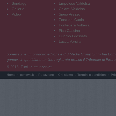
Sondaggi
Empolese Valdelsa
Gallerie
Chianti Valdelsa
Video
Siena Arezzo
Zona del Cuoio
Pontedera Volterra
Pisa Cascina
Livorno Grosseto
Lucca Versilia
gonews.it è un prodotto editoriale di XMedia Group S.r.l - Via E
gonews.it, quotidiano on line registrato presso il Tribunale di Fire
© 2016. Tutti i diritti riservati.
Home
gonews.it
Redazione
Chi siamo
Termini e condizioni
Pri