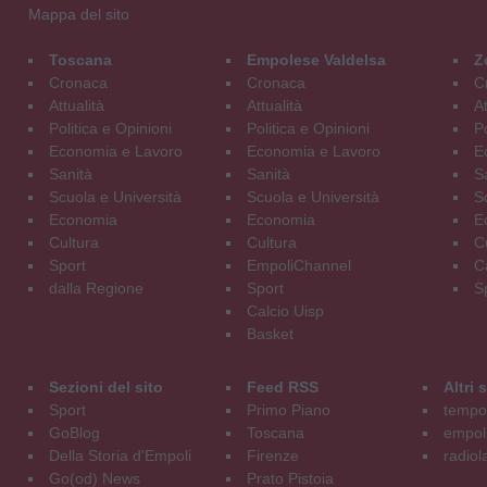
Mappa del sito
Toscana
Empolese Valdelsa
Z
Cronaca
Cronaca
C
Attualità
Attualità
At
Politica e Opinioni
Politica e Opinioni
Po
Economia e Lavoro
Economia e Lavoro
E
Sanità
Sanità
S
Scuola e Università
Scuola e Università
S
Economia
Economia
E
Cultura
Cultura
C
Sport
EmpoliChannel
C
dalla Regione
Sport
S
Calcio Uisp
Basket
Sezioni del sito
Feed RSS
Altri
Sport
Primo Piano
tempol
GoBlog
Toscana
empoli
Della Storia d'Empoli
Firenze
radiol
Go(od) News
Prato Pistoia