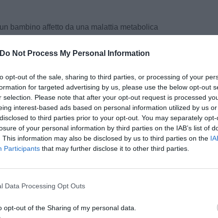
a un bambino affetto da una malattia metabolica
spiega Maria Alice Donati direttrice della SOC
colari del Meyer – a Firenze ad oggi sono circa
Do Not Process My Personal Information
lmente in carico all’Azienda ospedaliero –
ueste patologie genetiche rare coinvolgono
to opt-out of the sale, sharing to third parties, or processing of your per
rvoso centrale, cuore, apparato muscolo-
formation for targeted advertising by us, please use the below opt-out s
ico. Possono essere trattate – prosegue Donati –
r selection. Please note that after your opt-out request is processed y
eing interest-based ads based on personal information utilized by us or
nti speciali, terapia enzimatica sostitutiva,
disclosed to third parties prior to your opt-out. You may separately opt-
ino al trapianto d’organo: fegato, cuore, e
losure of your personal information by third parties on the IAB’s list of
iche. Per alcune malattie, inoltre è in fase
. This information may also be disclosed by us to third parties on the
IA
ia genica. Cure mirate e nei casi più gravi
Participants
that may further disclose it to other third parties.
pu
e Donati – specie in fase precoce di malattia e
ficano la storia naturale di questi pazienti,
Pu
l Data Processing Opt Outs
pu
ivo da anni in Regione Toscana – sottolinea
o opt-out of the Sharing of my personal data.
ile clinico della Rete Regionale per le Malattie