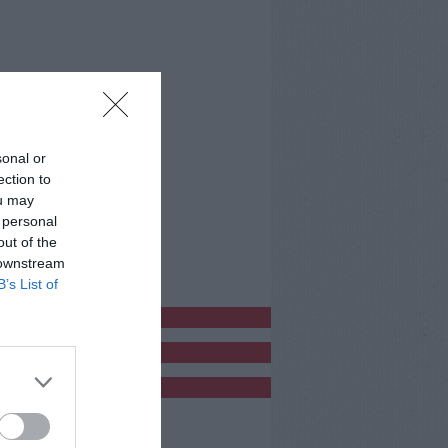
sonal or
ection to
ou may
 personal
out of the
 downstream
B’s List of
bblicitàCl
bblicità
bblicità