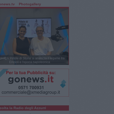
onews.tv
Photogallery
poli]
A 'Pillole di Storia' si analizza il legame tra
Empoli e l'epoca napoleonica
colta la Radio degli Azzurri