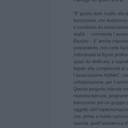
“E’ giusto dare risalto alla
transizione, che testimoni
e condiviso da associazione
realtà - commenta l’assesso
Bezzini -. E’ anche importa
preparatorio, non certo fac
individuare le figure profe
spazi da dedicare, e soprat
legate alla complessità di 
l’associazione AMMeC, con
collaborazione, per il pre
Questo progetto intende ri
multidisciplinare, programm
transizione per un gruppo d
oggetto dell’implementazio
che, primo a livello naziona
nascita, quell’assistenza c