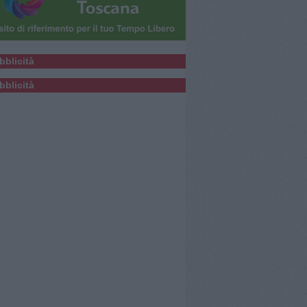
bblicità
bblicità