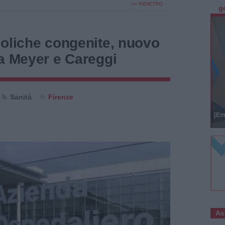
<< INDIETRO
g
boliche congenite, nuovo
ra Meyer e Careggi
Sanità
Firenze
[Em
As