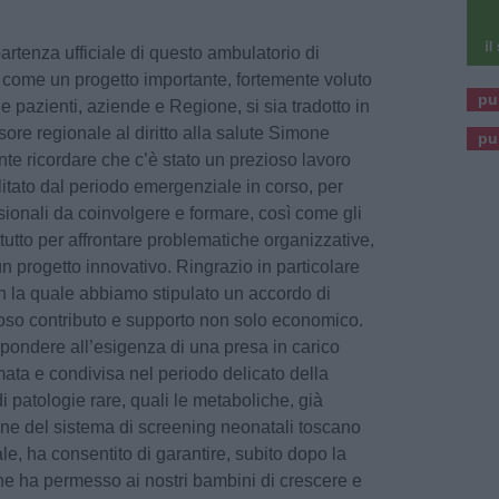
 partenza ufficiale di questo ambulatorio di
a come un progetto importante, fortemente voluto
pu
 pazienti, aziende e Regione, si sia tradotto in
re regionale al diritto alla salute Simone
pu
nte ricordare che c’è stato un prezioso lavoro
ilitato dal periodo emergenziale in corso, per
ssionali da coinvolgere e formare, così come gli
tutto per affrontare problematiche organizzative,
un progetto innovativo. Ringrazio in particolare
 la quale abbiamo stipulato un accordo di
zioso contributo e supporto non solo economico.
spondere all’esigenza di una presa in carico
ata e condivisa nel periodo delicato della
i patologie rare, quali le metaboliche, già
ne del sistema di screening neonatali toscano
le, ha consentito di garantire, subito dopo la
he ha permesso ai nostri bambini di crescere e