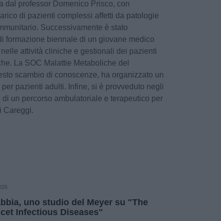
ta dal professor Domenico Prisco, con
arico di pazienti complessi affetti da patologie
immunitario. Successivamente è stato
i formazione biennale di un giovane medico
nelle attività cliniche e gestionali dei pazienti
liche. La SOC Malattie Metaboliche del
questo scambio di conoscenze, ha organizzato un
per pazienti adulti. Infine, si è provveduto negli
e di un percorso ambulatoriale e terapeutico per
di Careggi.
026
bbia, uno studio del Meyer su "The
cet Infectious Diseases"