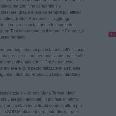
malattie metaboliche congenite sia
 crescere, grazie a terapie sempre più efficaci
ettativa di vita”. Per questo – aggiunge
ella nostra associazione e le risorse del
gione Toscana attraverso il Meyer e Careggi, è
fb
questo progetto.
o uno degli esempi più eclatanti dell’efficacia
apia precoce e cure personalizzate, grazie alle
o ormai diventati adulti. Grazie a questo
tranno avere cure personalizzate in ambiente
genze - dichiara Francesca Bellini direttore
 assistenziale – spiega Maria Teresa Mechi
nda Careggi - articolato in più fasi: in primo
nsizione è stata individuata come struttura più
to la SOD Medicina interna Interdisciplinare