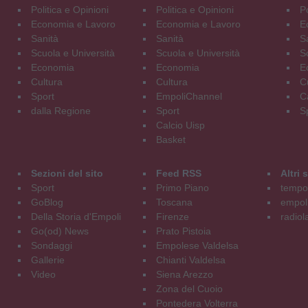
Politica e Opinioni
Politica e Opinioni
Po
Economia e Lavoro
Economia e Lavoro
E
Sanità
Sanità
S
Scuola e Università
Scuola e Università
S
Economia
Economia
E
Cultura
Cultura
C
Sport
EmpoliChannel
C
dalla Regione
Sport
S
Calcio Uisp
Basket
Sezioni del sito
Feed RSS
Altri
Sport
Primo Piano
tempol
GoBlog
Toscana
empoli
Della Storia d'Empoli
Firenze
radiol
Go(od) News
Prato Pistoia
Sondaggi
Empolese Valdelsa
Gallerie
Chianti Valdelsa
Video
Siena Arezzo
Zona del Cuoio
Pontedera Volterra