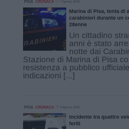
PISA
CRONACA
7 Agosto 2026
Marina di Pisa, tenta di 
carabinieri durante un c
28enne
Un cittadino stra
anni è stato arre
notte dai Carabin
Stazione di Marina di Pisa co
resistenza a pubblico ufficiale 
indicazioni [...]
PISA
CRONACA
5 Agosto 2026
Incidente tra quattro veic
feriti