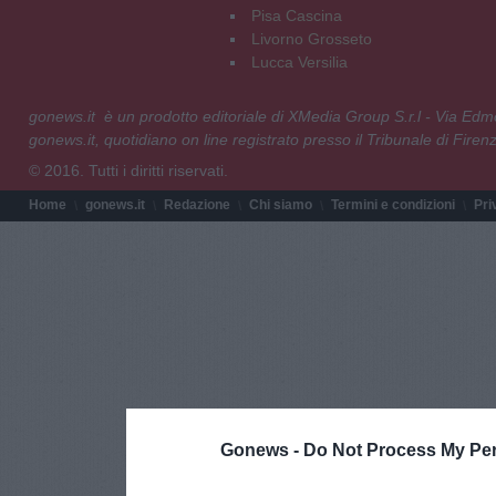
Pisa Cascina
Livorno Grosseto
Lucca Versilia
gonews.it è un prodotto editoriale di XMedia Group S.r.l - Via E
gonews.it, quotidiano on line registrato presso il Tribunale di Fire
© 2016. Tutti i diritti riservati.
Home
gonews.it
Redazione
Chi siamo
Termini e condizioni
Pri
Gonews -
Do Not Process My Per