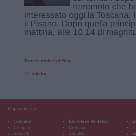
terremoto che h
interessato oggi la Toscana, i
il Pisano. Dopo quella princi
mattina, alle 10.14 di magnitu
Tutte le notizie di Pisa
<< Indietro
Mappa del sito
Toscana
Empolese Valdelsa
Z
Cronaca
Cronaca
C
Attualità
Attualità
At