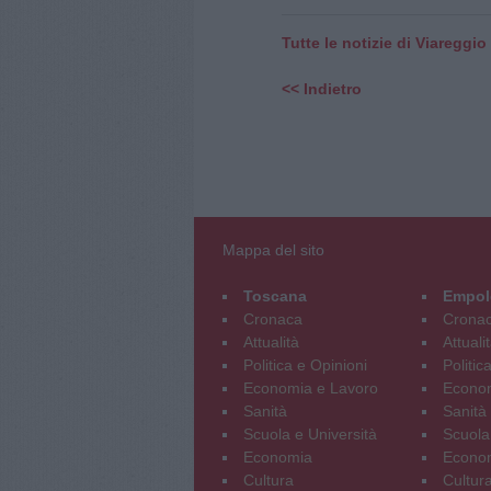
Tutte le notizie di Viareggio
<< Indietro
Mappa del sito
Toscana
Empol
Cronaca
Crona
Attualità
Attuali
Politica e Opinioni
Politic
Economia e Lavoro
Econom
Sanità
Sanità
Scuola e Università
Scuola
Economia
Econo
Cultura
Cultur