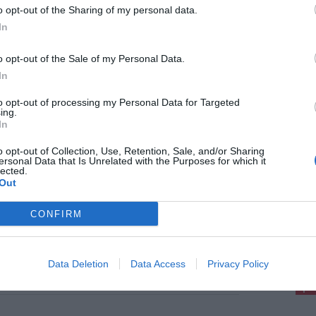
 era stato assessore e tutta l’amministrazione
o opt-out of the Sharing of my personal data.
 famiglia e condividono con loro il dolore per la
In
a quale tutta la comunità sentirà la mancanza.
o opt-out of the Sale of my Personal Data.
In
to opt-out of processing my Personal Data for Targeted
ing.
In
sto 2026
o opt-out of Collection, Use, Retention, Sale, and/or Sharing
ersonal Data that Is Unrelated with the Purposes for which it
remoto in Toscana: scossa magnitudo
lected.
Out
 a Pisa, avvertita in molte province. La
ra continua a tremare
CONFIRM
a la terra in Toscana. Questa mattina, alle ore
4, i sismografi hanno infatti registrato un
pu
emoto di magnitudo 4.3 con epicentro a Pisa, ad
profondità di 8 km, nel [...]
Pu
Data Deletion
Data Access
Privacy Policy
pu