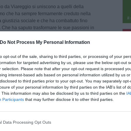
io da Viareggio si uniscono a quelli della
omo che ha sempre fermamente creduto nella
a giustizia sociale e che ha combattuto fino
pi. Che ha saputo trasformare le sue passioni in
pu
degli altri, come ricordano, anche a distanza di
o avuto a che fare con lui quando era assessore
Do Not Process My Personal Information
pu
role, il presidente della Provincia, Luca
re Emiliano Favilla, che per molti anni ha
to opt-out of the sale, sharing to third parties, or processing of your per
formation for targeted advertising by us, please use the below opt-out s
ca di assessore dell’ente di Palazzo Ducale.
r selection. Please note that after your opt-out request is processed y
eing interest-based ads based on personal information utilized by us or
erienza amministrativa provinciale, ha ricoperto
disclosed to third parties prior to your opt-out. You may separately opt-
re ai lavori pubblici, ma si è occupato anche di
losure of your personal information by third parties on the IAB’s list of
 importante contributo all’organizzazione di
. This information may also be disclosed by us to third parties on the
IA
tra delega che lo ha visto sempre in prima linea
Participants
that may further disclose it to other third parties.
rezza del territorio, ambito che gli stava
tato quello della difesa del suolo.
l Data Processing Opt Outs
 ex presidenti Andrea Tagliasacchi e Stefano