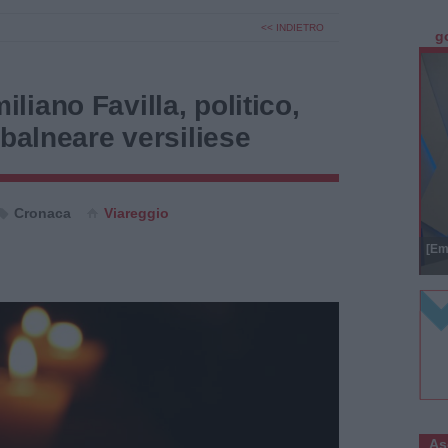
<< INDIETRO
g
iano Favilla, politico,
 balneare versiliese
Cronaca
Viareggio
[Em
As