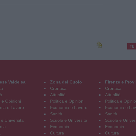
fb
ese Valdelsa
Zona del Cuoio
Firenze e Prov
ca
Cronaca
Cronaca
tà
Attualità
Attualità
a e Opinioni
Politica e Opinioni
Politica e Opinio
ia e Lavoro
Economia e Lavoro
Economia e Lav
Sanità
Sanità
 e Università
Scuola e Università
Scuola e Univer
mia
Economia
Economia
a
Cultura
Cultura