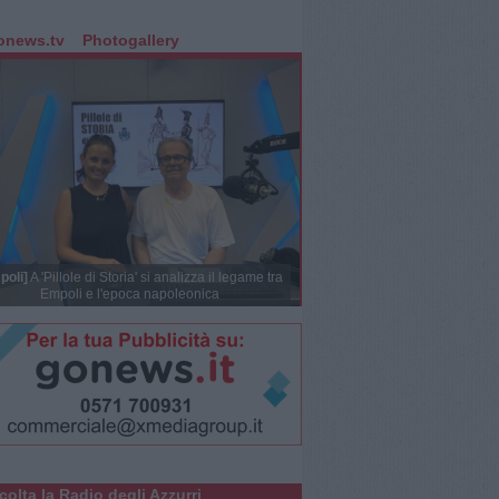
onews.tv
Photogallery
poli]
A 'Pillole di Storia' si analizza il legame tra
Empoli e l'epoca napoleonica
colta la Radio degli Azzurri