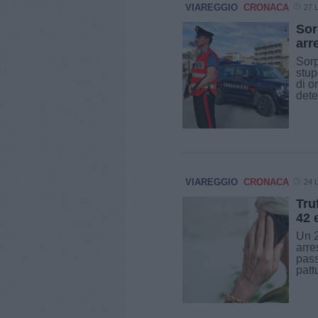
VIAREGGIO
CRONACA
27 L
Sor
arr
Sorp
stup
di o
dete
VIAREGGIO
CRONACA
24 L
Truf
42 
Un 2
arre
pass
patt