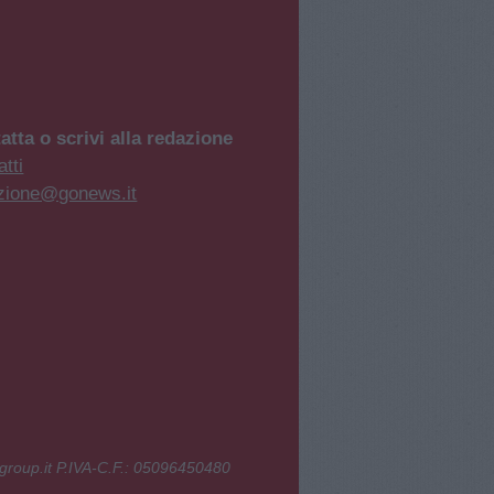
atta o scrivi alla redazione
tti
zione@gonews.it
group.it P.IVA-C.F.: 05096450480