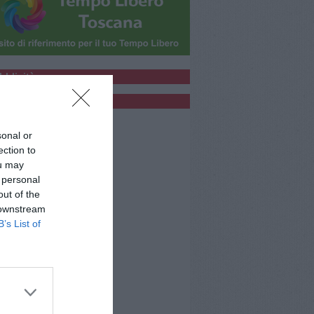
bblicità
bblicità
sonal or
ection to
ou may
 personal
out of the
 downstream
B’s List of