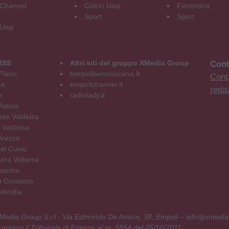
Channel
Calcio Uisp
Fiorentina
Sport
Sport
 Uisp
RSS
Altri siti del gruppo XMedia Group
Cont
Piano
tempoliberotoscana.it
Conta
na
empolichannel.it
reda
e
radiolady.it
istoia
se Valdelsa
 Valdelsa
Arezzo
el Cuoio
era Volterra
ascina
o Grosseto
ersilia
 XMedia Group S.r.l - Via Edmondo De Amicis, 38, Empoli – info@xmedia
 presso il Tribunale di Firenze al nr. 5854 del 25/10/2011