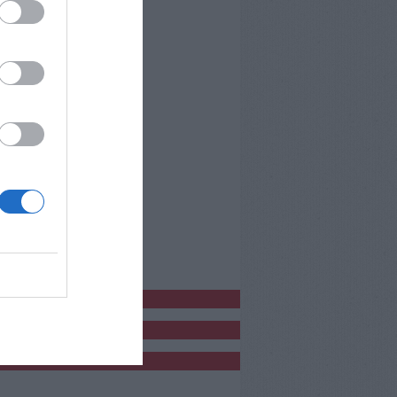
bblicitàCl
bblicità
bblicità