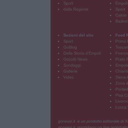
Sport
Empoli
dalla Regione
Sport
Calcio
Basket
Sezioni del sito
Feed 
Sport
Primo 
GoBlog
Tosca
Della Storia d'Empoli
Firenz
Go(od) News
Prato P
Sondaggi
Empole
Gallerie
Chianti
Video
Siena 
Zona d
Ponted
Pisa C
Livorn
Lucca V
gonews.it è un prodotto editoriale di
gonews.it, quotidiano on line registrato