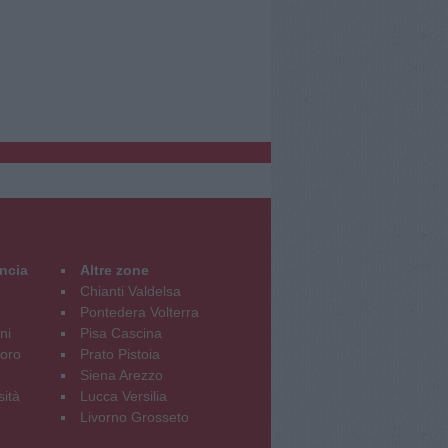
incia
Altre zone
Chianti Valdelsa
Pontedera Volterra
ni
Pisa Cascina
oro
Prato Pistoia
Siena Arezzo
sità
Lucca Versilia
Livorno Grosseto