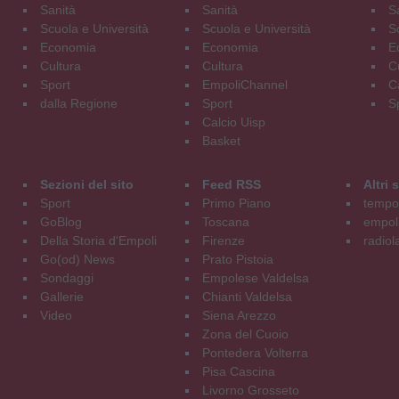
Sanità
Sanità
S
Scuola e Università
Scuola e Università
S
Economia
Economia
E
Cultura
Cultura
C
Sport
EmpoliChannel
C
dalla Regione
Sport
S
Calcio Uisp
Basket
Sezioni del sito
Feed RSS
Altri
Sport
Primo Piano
tempol
GoBlog
Toscana
empoli
Della Storia d'Empoli
Firenze
radiol
Go(od) News
Prato Pistoia
Sondaggi
Empolese Valdelsa
Gallerie
Chianti Valdelsa
Video
Siena Arezzo
Zona del Cuoio
Pontedera Volterra
Pisa Cascina
Livorno Grosseto