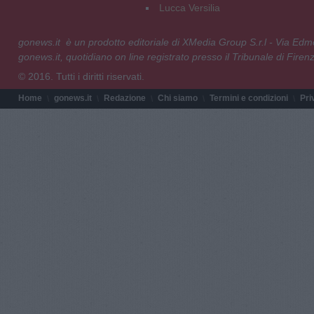
Lucca Versilia
gonews.it è un prodotto editoriale di XMedia Group S.r.l - Via E
gonews.it, quotidiano on line registrato presso il Tribunale di Fire
© 2016. Tutti i diritti riservati.
Home
gonews.it
Redazione
Chi siamo
Termini e condizioni
Pri