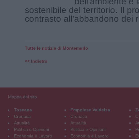
dell’ambiente e 
sostenibile del territorio. Il pr
contrasto all’abbandono dei rifi
Tutte le notizie di Montemurlo
<< Indietro
Mappa del sito
Toscana
Empolese Valdelsa
Z
Cronaca
Cronaca
C
Attualità
Attualità
At
Politica e Opinioni
Politica e Opinioni
Po
Economia e Lavoro
Economia e Lavoro
E