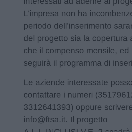
interessati ad aderire al prog
L’impresa non ha incombenze: 
periodo dell’inserimento sara
del progetto sia la copertura 
che il compenso mensile, ed 
seguirà il programma di inse
Le aziende interessate poss
contattare i numeri (3517961
3312641393) oppure scriver
info@ftsa.it. Il progetto
A.L.L.INCLUSI.V.E. 2 scadrà