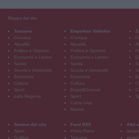
Mappa del sito
Toscana
Empolese Valdelsa
Z
Cronaca
Cronaca
C
Attualità
Attualità
At
Politica e Opinioni
Politica e Opinioni
Po
Economia e Lavoro
Economia e Lavoro
E
Sanità
Sanità
S
Scuola e Università
Scuola e Università
S
Economia
Economia
E
Cultura
Cultura
C
Sport
EmpoliChannel
C
dalla Regione
Sport
S
Calcio Uisp
Basket
Sezioni del sito
Feed RSS
Altri
Sport
Primo Piano
tempol
GoBlog
Toscana
empoli