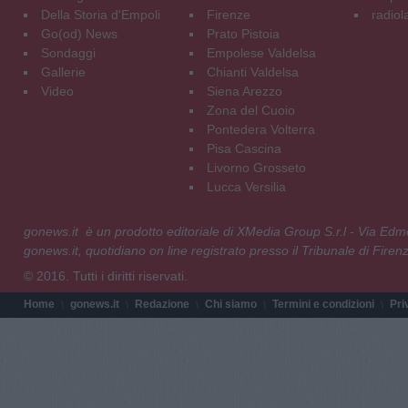
Della Storia d'Empoli
Firenze
radiol
Go(od) News
Prato Pistoia
Sondaggi
Empolese Valdelsa
Gallerie
Chianti Valdelsa
Video
Siena Arezzo
Zona del Cuoio
Pontedera Volterra
Pisa Cascina
Livorno Grosseto
Lucca Versilia
gonews.it è un prodotto editoriale di XMedia Group S.r.l - Via E
gonews.it, quotidiano on line registrato presso il Tribunale di Fire
© 2016. Tutti i diritti riservati.
Home
gonews.it
Redazione
Chi siamo
Termini e condizioni
Pri