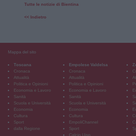
Tutte le notizie di Bientina
<< Indietro
Mappa del sito
Toscana
Empolese Valdelsa
Z
Cronaca
Cronaca
C
Attualità
Attualità
At
Politica e Opinioni
Politica e Opinioni
Po
Economia e Lavoro
Economia e Lavoro
E
Sanità
Sanità
S
Scuola e Università
Scuola e Università
S
Economia
Economia
E
Cultura
Cultura
C
Sport
EmpoliChannel
C
dalla Regione
Sport
S
Calcio Uisp