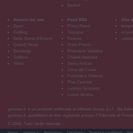
Basket
Sezioni del sito
Feed RSS
Altri
Sport
Primo Piano
tempol
GoBlog
Toscana
empoli
Della Storia d'Empoli
Firenze
radiol
Go(od) News
Prato Pistoia
Sondaggi
Empolese Valdelsa
Gallerie
Chianti Valdelsa
Video
Siena Arezzo
Zona del Cuoio
Pontedera Volterra
Pisa Cascina
Livorno Grosseto
Lucca Versilia
gonews.it è un prodotto editoriale di XMedia Group S.r.l - Via E
gonews.it, quotidiano on line registrato presso il Tribunale di Fire
© 2016. Tutti i diritti riservati.
Home
gonews.it
Redazione
Chi siamo
Termini e condizioni
Pri