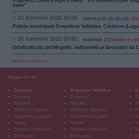
Traghetti, Landi (Lega) a Giani: "Un'ordinanza per vi
base"
21 Gennaio 2022 16:09
EMPOLESE VALDELSA
POL
Polizia municipale Empolese Valdelsa, Cordone (Lega
21 Gennaio 2022 16:01
MARRADI
ECONOMIA E LA
Ortofrutticola del Mugello, solidarietà ai lavoratori d
Articoli precedenti »
Mappa del sito
Toscana
Empolese Valdelsa
Z
Cronaca
Cronaca
C
Attualità
Attualità
At
Politica e Opinioni
Politica e Opinioni
Po
Economia e Lavoro
Economia e Lavoro
E
Sanità
Sanità
S
Scuola e Università
Scuola e Università
S
Economia
Economia
E