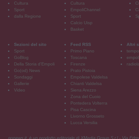
Cultura
Cultura
C
Sport
EmpoliChannel
C
dalla Regione
Sport
S
Calcio Uisp
Basket
Sezioni del sito
Feed RSS
Altri
Sport
Primo Piano
tempol
GoBlog
Toscana
empoli
Della Storia d'Empoli
Firenze
radiol
Go(od) News
Prato Pistoia
Sondaggi
Empolese Valdelsa
Gallerie
Chianti Valdelsa
Video
Siena Arezzo
Zona del Cuoio
Pontedera Volterra
Pisa Cascina
Livorno Grosseto
Lucca Versilia
gonews.it è un prodotto editoriale di XMedia Group S.r.l - Via E