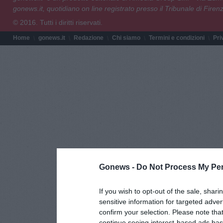
gonews.it, quotidiano on line registrato presso il Tribunale di Fire
© 2016. Tutti i diritti riservati.
Home
gonews.it
Redazione
Chi siamo
Termini e condizioni
Pri
Gonews -
Do Not Process My Per
If you wish to opt-out of the sale, shari
sensitive information for targeted adver
confirm your selection. Please note tha
continue seeing interest-based ads base