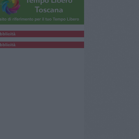
bblicità
bblicità