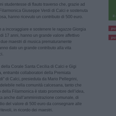
ni studentesse di flauto traverso che, grazie ad
a Filarmonica Giuseppe Verdi di Calci e sostenuta
sa, hanno ricevuto un contributo di 500 euro.
pu
re a incoraggiare e sostenere le ragazze Giorgia
i 17 anni, hanno un grande valore affettivo
pu
i due maestri di musica prematuramente
nno dato un grande contributo alla vita
i.
e della Corale Santa Cecilia di Calci e Gigi
, entrambi collaboratori della Premiata
” di Calci, presieduta da Mario Pellegrini,
delebile nella comunità calcesana, tanto che
vo della Filarmonica è stato promotore dell’idea,
ta anche dall’amministrazione comunale, di
dio del valore di 500 euro da consegnare alle
ritevoli, in ricordo dei maestri.