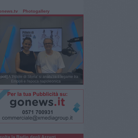
onews.tv
Photogallery
poli]
A 'Pillole di Storia' si analizza il legame tra
Empoli e l'epoca napoleonica
colta la Radio degli Azzurri