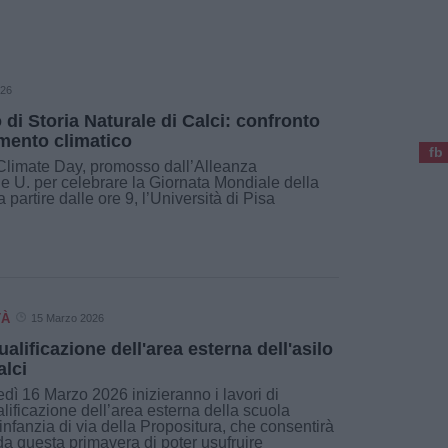
026
 di Storia Naturale di Calci: confronto
amento climatico
fb
 Climate Day, promosso dall’Alleanza
le U. per celebrare la Giornata Mondiale della
 partire dalle ore 9, l’Università di Pisa
TÀ
15 Marzo 2026
ualificazione dell'area esterna dell'asilo
alci
dì 16 Marzo 2026 inizieranno i lavori di
alificazione dell’area esterna della scuola
’infanzia di via della Propositura, che consentirà
da questa primavera di poter usufruire