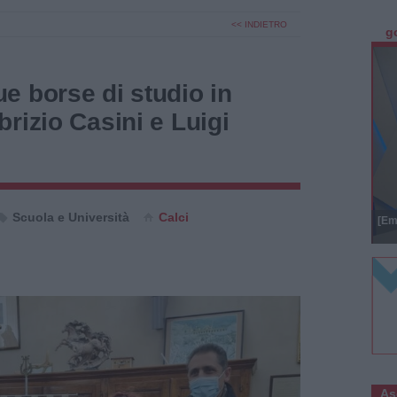
<< INDIETRO
g
e borse di studio in
rizio Casini e Luigi
Scuola e Università
Calci
[Em
As