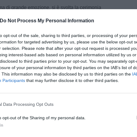
ima di grande emozione, si è svolta la cerimonia
noscimenti nella sala consiliare comunale, dove
Do Not Process My Personal Information
la vice sindaca Valentina Ricotta e all’assessora
nche i familiari dei due maestri, il presidente
to opt-out of the sale, sharing to third parties, or processing of your per
legrini e Simone Soldani, segretario della
formation for targeted advertising by us, please use the below opt-out s
r selection. Please note that after your opt-out request is processed y
eing interest-based ads based on personal information utilized by us or
impegnata nella diffusione della cultura
disclosed to third parties prior to your opt-out. You may separately opt-
e di giovani musicisti, ha sentito come dovere
losure of your personal information by third parties on the IAB’s list of
cordare due figure di spicco della socialità
. This information may also be disclosed by us to third parties on the
IA
Participants
that may further disclose it to other third parties.
hanno lasciato prematuramente nel 2021. Il
io per giovani studenti che frequentano
amente un’ azione nel solco tracciato da Gigi e
siglio direttivo si propone di rendere permanente
pu
l Data Processing Opt Outs
essario supporto dell'amministrazione comunale e
Pu
ali che operano sul territorio, oltre che dei
o opt-out of the Sharing of my personal data.
pu
è il commento della Filarmonica Giuseppe Verdi.
In