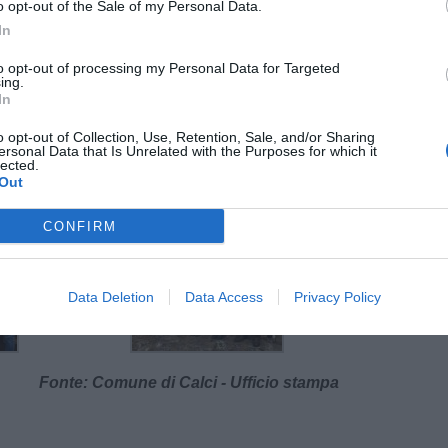
o opt-out of the Sale of my Personal Data.
amministrazione comunale, è la vice sindaca
In
amministrazione, a nome anche della nostra
i del prezioso servizio svolto dai maestri
to opt-out of processing my Personal Data for Targeted
legame di stima e di affetto che si è creato negli
ing.
In
o, fin tanto che avremo l’onere e l’onore di
i sostenere questo progetto concreto, per dare
o opt-out of Collection, Use, Retention, Sale, and/or Sharing
ersonal Data that Is Unrelated with the Purposes for which it
iato".
lected.
Out
CONFIRM
Data Deletion
Data Access
Privacy Policy
Fonte: Comune di Calci - Ufficio stampa