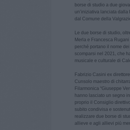
borse di studio a due giova
un’iniziativa lanciata dall
dal Comune della Valgrazio
Le due borse di studio, olt
Merla e Francesca Rugani d
perché portano il nome de
scomparsi nel 2021, che ha
musicale e culturale di Calc
Fabrizio Casini ex direttor
Cunsolo maestro di chitarra
Filarmonica “Giuseppe Verdi
hanno lasciato un segno in
proprio il Consiglio diretti
subito condivisa e sostenu
realizzare due borse di stu
allieve e agli allievi più me