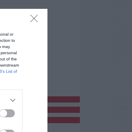
sonal or
ection to
ou may
 personal
out of the
 downstream
B’s List of
bblicitàCl
bblicità
bblicità