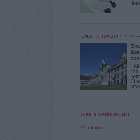
pien
CALCI
ATTUALITÀ
23 Genna
Sfi
Sto
202
Il M
chiu
nett
Cin
attra
Tutte le notizie di Calci
<< Indietro