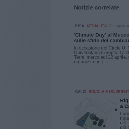
Notizie correlate
PISA
ATTUALITÀ
15 Aprile 2
'Climate Day' al Museo
sulle sfide del cambi
In occasione del Circle U.
Universitaria Europea Circ
Terra, mercoledì 22 aprile, a
organizza un [...]
CALCI
SCUOLA E UNIVERSI
Riq
a C
Lune
riqu
dell
già 