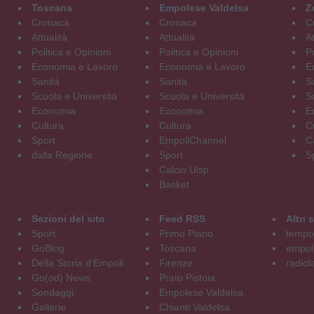
Toscana
Empolese Valdelsa
Z
Cronaca
Cronaca
C
Attualità
Attualità
At
Politica e Opinioni
Politica e Opinioni
Po
Economia e Lavoro
Economia e Lavoro
E
Sanità
Sanità
S
Scuola e Università
Scuola e Università
S
Economia
Economia
E
Cultura
Cultura
C
Sport
EmpoliChannel
C
dalla Regione
Sport
S
Calcio Uisp
Basket
Sezioni del sito
Feed RSS
Altri
Sport
Primo Piano
tempol
GoBlog
Toscana
empoli
Della Storia d'Empoli
Firenze
radiol
Go(od) News
Prato Pistoia
Sondaggi
Empolese Valdelsa
Gallerie
Chianti Valdelsa