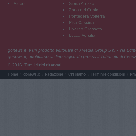
Video
Siena Arezzo
Zona del Cuoio
Pontedera Volterra
Pisa Cascina
Livorno Grosseto
Lucca Versilia
gonews.it è un prodotto editoriale di XMedia Group S.r.l - Via E
gonews.it, quotidiano on line registrato presso il Tribunale di Fire
© 2016. Tutti i diritti riservati.
Home
gonews.it
Redazione
Chi siamo
Termini e condizioni
Pri