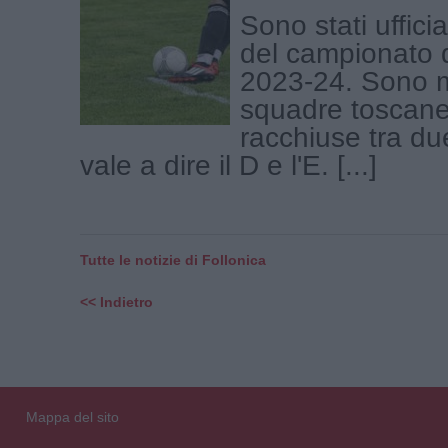
Sono stati ufficial
del campionato d
2023-24. Sono m
squadre toscane 
racchiuse tra du
vale a dire il D e l'E. [...]
Tutte le notizie di Follonica
<< Indietro
Mappa del sito