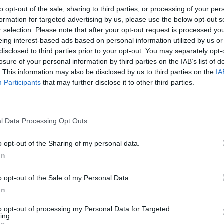
 di creare il primo laboratorio italiano dedicato
to opt-out of the sale, sharing to third parties, or processing of your per
sione dello Showrunner, andando a definire un
formation for targeted advertising by us, please use the below opt-out s
icato in altre regioni italiane. A tal fine, il
r selection. Please note that after your opt-out request is processed y
gnamenti multilivello, partendo da una
eing interest-based ads based on personal information utilized by us or
disclosed to third parties prior to your opt-out. You may separately opt-
hita attraverso laboratori, incontri seminariali e
losure of your personal information by third parties on the IAB’s list of
. This information may also be disclosed by us to third parties on the
IA
Participants
that may further disclose it to other third parties.
uole essere un punto di riferimento per la figura
 ed essere un incubatore di nuove idee, progetti
l Data Processing Opt Outs
ner Lab
o opt-out of the Sharing of my personal data.
In
pu
o a giovani diplomati (18-25 anni) con la
e serie tv, per la scrittura, l'organizzazione,
Pu
o opt-out of the Sale of my Personal Data.
hiesta esperienza pregressa, in modo che
In
pu
possa avvicinarsi a questo mestiere.
to opt-out of processing my Personal Data for Targeted
ing.
rtanto a ragazze e ragazzi che aspirino a scoprire