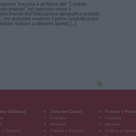
egione Toscana è al fianco del "Cardato
clato pratese" nel percorso verso il
noscimento dell'Indicazione geografica protetta
), che potrebbe renderlo il primo prodotto extra-
entare italiano a ottenere questo [...]
ese Valdelsa
Zona del Cuoio
Firenze e Prov
ca
Cronaca
Cronaca
tà
Attualità
Attualità
a e Opinioni
Politica e Opinioni
Politica e Opinio