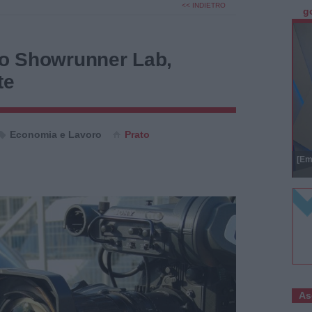
<< INDIETRO
g
imo Showrunner Lab,
te
Economia e Lavoro
Prato
[Em
As