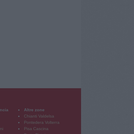
incia
Altre zone
Chianti Valdelsa
Pontedera Volterra
ni
Pisa Cascina