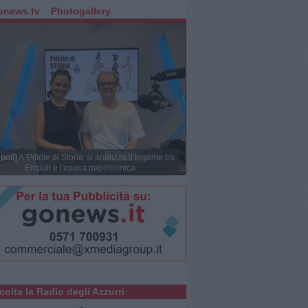
onews.tv
Photogallery
poli]
A 'Pillole di Storia' si analizza il legame tra
Empoli e l'epoca napoleonica
colta la Radio degli Azzurri