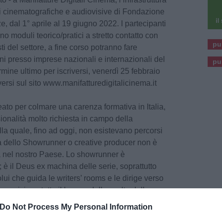
i cinematografiche e audiovisive di Fondazione
, dal 1° aprile al 19 giugno 2022. I partecipanti
no moduli teorico/pratici a stretto contatto con
pu
sti del settore, a fine corso potranno fare
ini presso imprese nazionali e internazionali del
pu
rmine ultimo per iscriversi, venerdì 25 febbraio
iversi sul sito www.manifatturedigitalicinema.it
ato per colmare una carenza formativa in Italia,
ionalità molto richiesta in campo della
la quale, fino ad oggi, non esistevano percorsi
a dello Showrunner o creative producer non è
ta nel nostro Paese. Lo showrunner è
 è il Deus ex machina delle serie, soprattutto
lui che guida le writers’ rooms e le dirige verso
ervisiona tutto il lavoro: dalla scelta delle
pre-produzione alla post-produzione.
Do Not Process My Personal Information