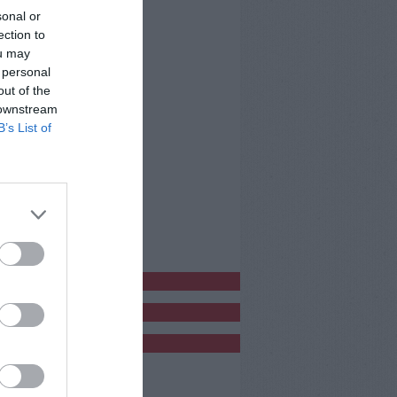
sonal or
ection to
ou may
 personal
out of the
 downstream
B’s List of
bblicitàCl
bblicità
bblicità