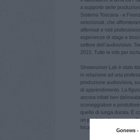
a supporto delle produzion
Sistema Toscana - e Firenze
selezionati, che affronteran
affermati e noti professioni
esperienze di stage e tiroc
settore dell’audiovisivo. Te
2022. Tutte le info per iscr
Showrunner Lab è stato Ide
in relazione ad una profess
produzione audiovisiva, sul
di apprendimento. La figur
ancora infatti ben delinea
sceneggiatore e produttore;
quelle di lunga durata. È co
un prodotto di successo. Sup
location al casting, dalla 
Gonews -