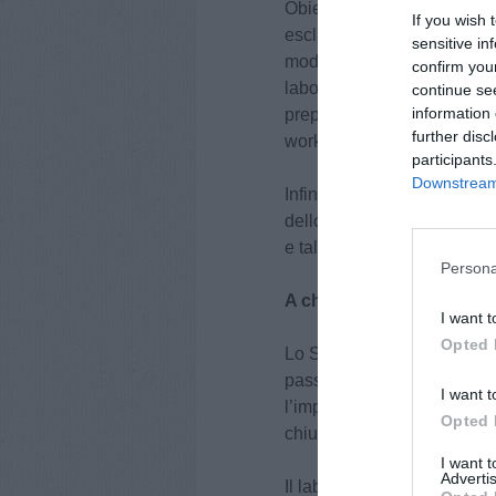
Obiettivo del corso è quello
If you wish 
esclusivamente alla profes
sensitive in
modello che possa essere repl
confirm you
laboratorio prevederà inse
continue se
information 
preparazione di base, arricc
further disc
workshop.
participants
Downstream 
Infine, lo Showrunner Lab v
dello Showrunner in Italia,
e talenti italiani.
Persona
A chi si rivolge Showrun
I want t
Opted 
Lo Showrunner Lab è rivolt
passione e l'attitudine per l
I want t
l’imprenditoria. Non è ric
Opted 
chiunque, potenzialmente, 
I want 
Advertis
Il laboratorio si rivolge pe