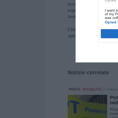
Opted 
nuovi orizzonti professiona
esperienze formative, utili 
I want t
of my P
lavorativo, nello specifico 
was col
Opted 
Il bando, con tutte le modali
agevolazioni, è scaricabile
Notizie correlate
PRATO
ATTUALITÀ
4 Agosto
Pos
nel
Post
laur
vend