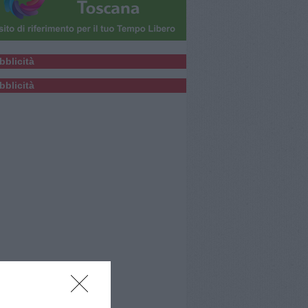
bblicità
bblicità