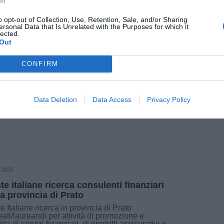
In
li e che siano motivati a percorrere nuove
al raggiungimento del proprio obiettivo
o opt-out of Collection, Use, Retention, Sale, and/or Sharing
ersonal Data that Is Unrelated with the Purposes for which it
ambito dei media televisivi.
lected.
Out
tà di svolgimento, orari, costi di iscrizione e
CONFIRM
 dal sito www.manifatturedigitalicinema.it.
Fonte: Ufficio Stampa
Data Deletion
Data Access
Privacy Policy
 2026
te italiane ricerca consulenti finanziari
la provincia di Prato
e Italiane ricerca in provincia di Prato
eati/laureandi per attività di promozione e
ita di servizi finanziari, di prodotti assicurativi e