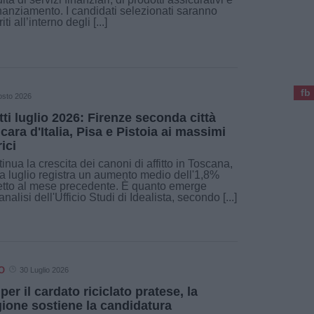
inanziamento. I candidati selezionati saranno
iti all’interno degli [...]
fb
osto 2026
itti luglio 2026: Firenze seconda città
 cara d'Italia, Pisa e Pistoia ai massimi
ici
inua la crescita dei canoni di affitto in Toscana,
a luglio registra un aumento medio dell'1,8%
etto al mese precedente. È quanto emerge
'analisi dell'Ufficio Studi di Idealista, secondo [...]
O
30 Luglio 2026
 per il cardato riciclato pratese, la
ione sostiene la candidatura