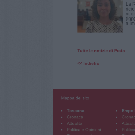
La R
rici
rico
(Igp
alim
Tutte le notizie di Prato
<< Indietro
Mappa del sito
Toscana
Empol
Cronaca
Crona
Attualità
Attuali
Politica e Opinioni
Politic