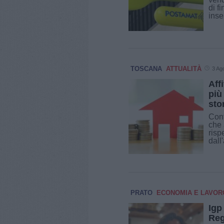
di f
inser
TOSCANA
ATTUALITÀ
3 Ag
Aff
più
stor
Cont
che 
risp
dall
PRATO
ECONOMIA E LAVOR
Igp
Reg