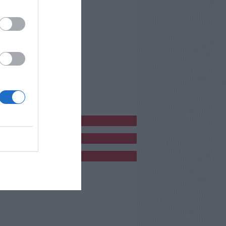
bblicitàCl
bblicità
bblicità