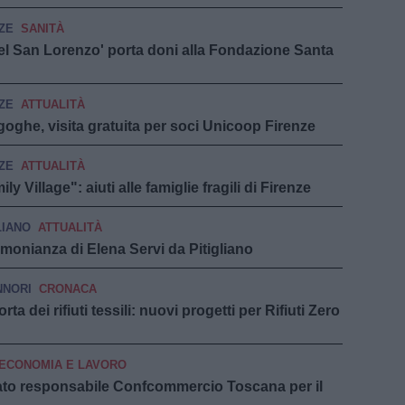
ZE
SANITÀ
del San Lorenzo' porta doni alla Fondazione Santa
ZE
ATTUALITÀ
oghe, visita gratuita per soci Unicoop Firenze
ZE
ATTUALITÀ
 Village": aiuti alle famiglie fragili di Firenze
LIANO
ATTUALITÀ
imonianza di Elena Servi da Pitigliano
NNORI
CRONACA
rta dei rifiuti tessili: nuovi progetti per Rifiuti Zero
ECONOMIA E LAVORO
ato responsabile Confcommercio Toscana per il