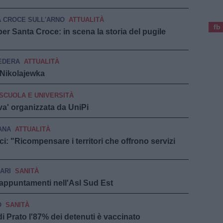
 CROCE SULL'ARNO
ATTUALITÀ
fb
er Santa Croce: in scena la storia del pugile
EDERA
ATTUALITÀ
 Nikolajewka
SCUOLA E UNIVERSITÀ
va' organizzata da UniPi
ANA
ATTUALITÀ
ci: "Ricompensare i territori che offrono servizi
ARI
SANITÀ
 appuntamenti nell'Asl Sud Est
O
SANITÀ
i Prato l'87% dei detenuti è vaccinato