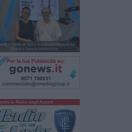
poli]
A 'Pillole di Storia' si analizza il legame tra
Empoli e l'epoca napoleonica
colta la Radio degli Azzurri