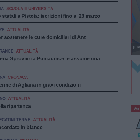
IA
SCUOLA E UNIVERSITÀ
statali a Pistoia: iscrizioni fino al 28 marzo
ZE
ATTUALITÀ
sostenere le cure domiciliari di Ant
[Em
RANCE
ATTUALITÀ
omena Sprovieri a Pomarance: e assume una
ANA
CRONACA
enne di Agliana in gravi condizioni
RNO
ATTUALITÀ
lla ripartenza
As
CATINI TERME
ATTUALITÀ
ncordato in bianco