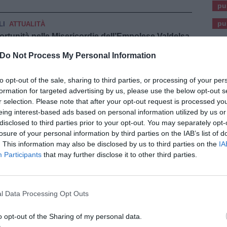
pu
pu
LI
ATTUALITÀ
portunità nelle Misericordie dell’Empolese Valdelsa
Do Not Process My Personal Information
ANA
DALLA REGIONE
a per rilanciare le case popolari"
to opt-out of the sale, sharing to third parties, or processing of your per
formation for targeted advertising by us, please use the below opt-out s
r selection. Please note that after your opt-out request is processed y
ZE
ATTUALITÀ
eing interest-based ads based on personal information utilized by us or
 "Onoreremo i valori della lotta all'antisemitismo"
disclosed to third parties prior to your opt-out. You may separately opt-
losure of your personal information by third parties on the IAB’s list of
ZE
ATTUALITÀ
. This information may also be disclosed by us to third parties on the
IA
Bruck ospite al seminario degli psicologi toscani
Participants
that may further disclose it to other third parties.
ZE
POLITICA E OPINIONI
 e Commercio: "Gli aiuti sono rimasti solo sulla
l Data Processing Opt Outs
LI
ECONOMIA E LAVORO
o opt-out of the Sharing of my personal data.
i e zone limitrofe? L'analisi dei dati Tecnocasa