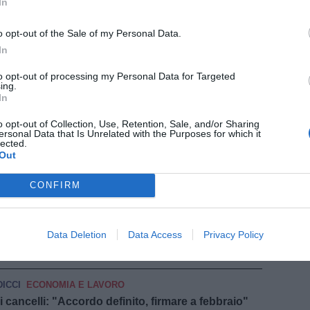
In
INIATO
CULTURA
o opt-out of the Sale of my Personal Data.
er il Comitato Gori: nuove ricerche con il
In
to opt-out of processing my Personal Data for Targeted
ing.
GIMIGNANO
ATTUALITÀ
In
a San Gimignano
o opt-out of Collection, Use, Retention, Sale, and/or Sharing
ANA
POLITICA E OPINIONI
ersonal Data that Is Unrelated with the Purposes for which it
lected.
: "Continua l’attacco alle norme di tutela
Out
pu
CONFIRM
Pu
ZE
ATTUALITÀ
l Hazanavicius al Museo Novecento
pu
Data Deletion
Data Access
Privacy Policy
SCUOLA E UNIVERSITÀ
eli presenta “Il metodo geniale” a Pisa
ICCI
ECONOMIA E LAVORO
 cancelli: "Accordo definito, firmare a febbraio"