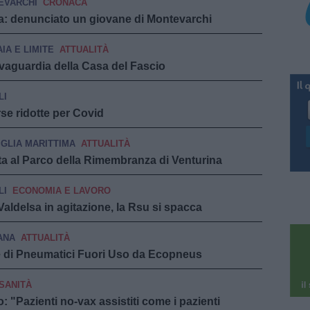
EVARCHI
CRONACA
sa: denunciato un giovane di Montevarchi
IA E LIMITE
ATTUALITÀ
salvaguardia della Casa del Fascio
LI
se ridotte per Covid
GLIA MARITTIMA
ATTUALITÀ
ta al Parco della Rimembranza di Venturina
LI
ECONOMIA E LAVORO
ldelsa in agitazione, la Rsu si spacca
ANA
ATTUALITÀ
te di Pneumatici Fuori Uso da Ecopneus
SANITÀ
 "Pazienti no-vax assistiti come i pazienti