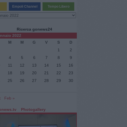
Empoli Channel
Tempo Libero
vi
Ricerca gonews24
nnaio 2022
M
M
G
V
S
D
1
2
4
5
6
7
8
9
0
11
12
13
14
15
16
ne
7
18
19
20
21
22
23
4
25
26
27
28
29
30
1
c
Feb »
onews.tv
Photogallery