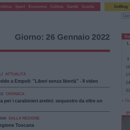
olitica
Sport
Economia
Cultura
Sanità
Scuola
GoBlog
Archi
Giorno:
26 Gennaio 2022
Ge
L
3
1
Navigazio
←
LI
ATTUALITÀ
1
Articoli
do a Empoli: "Liberi senza libertà" - Il video
2
precedenti
3
ZO
CRONACA
« Di
per i carabinieri aretini: sequestro da oltre un
g
ANA
DALLA REGIONE
 Regione Toscana