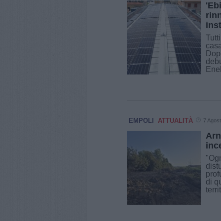
'Eb
rin
ins
Tutt
casa
Dopo
debu
Enel 
EMPOLI
ATTUALITÀ
7 Agos
Arn
inc
"Ogn
dist
prof
di q
territ