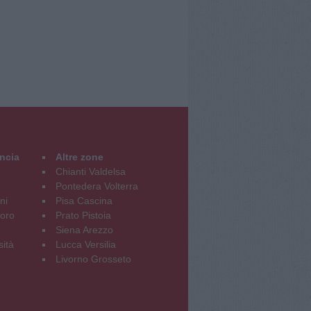
incia
Altre zone
Chianti Valdelsa
Pontedera Volterra
ni
Pisa Cascina
oro
Prato Pistoia
Siena Arezzo
sità
Lucca Versilia
Livorno Grosseto