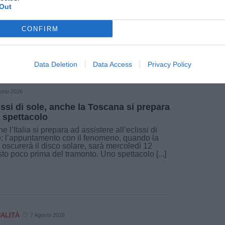
Out
Fonte: Comune di Empoli - Ufficio stampa
CONFIRM
Data Deletion
Data Access
Privacy Policy
osto 2026
issi di sole, anche la Toscana si prepara
o spettacolo
e l’Italia si prepara ad assistere all’eclissi di
: l’appuntamento con il fenomeno, quando la
 oscurerà il disco solare, sarà mercoledì 12
to poco prima del tramonto. Uno spettacolo [...]
ALITÀ
7 Agosto 2026