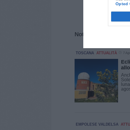
Opted 
Notizie correlate
TOSCANA
ATTUALITÀ
7 Ag
Ecl
all
Anch
Sole
luna
agos
EMPOLESE VALDELSA
ATTU