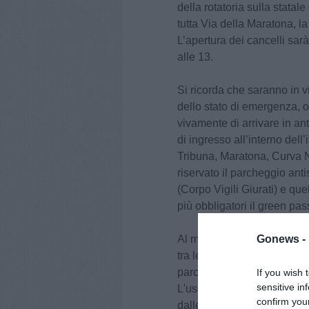
della rotatoria sulla statal
tutta Via della Maratona, la
L’apertura dei cancelli sar
alle 13.
Si ricorda che saranno in v
dello stato di emergenza, 
vivamente di arrivare in ant
di ingresso all’interno dell’
Tribuna, Maratona, Curva N
riservato il parcheggio anti
(Corpo Vigili Giurati) e qu
più obbligatori il green pa
Al momento del deflusso de
Gonews -
tra le 17 e le 17.30 sono p
parco di Serravalle, e lung
If you wish 
sensitive in
L'uscita Empoli Est della
confirm you
dalle 16.45 fino al termine 