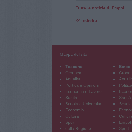
Tutte le notizie di Empoli
<< Indietro
Mappa del sito
Toscana
Empol
Cronaca
Crona
Attualità
Attuali
Politica e Opinioni
Politic
Economia e Lavoro
Econom
Sanità
Sanità
Scuola e Università
Scuola
Economia
Econo
Cultura
Cultur
Sport
Empoli
dalla Regione
Sport