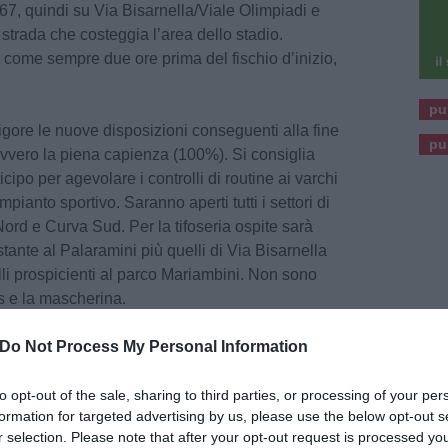
e 67, quindi su Via Bisarnella/Viale Olimpiadi e
 strada che costeggia l’area dello stadio.
à come sempre due ore prima del fischio d’inizio,
pu
igore le nuove disposizioni conseguenti alla fine
pu
ovvero la piena capienza (100%). Si consiglia
icipo per agevolare i controlli di routine ai varchi
impianto sportivo. Saranno aperti tutti i settori di
ord e Curva Sud. Per la tifoseria ospite sarà
stante al Palaramini più quelli di Via Bisarnella
elli prospicienti al parco Mariambini. Non sono
ss e la mascherina.
gli sportivi dalla zona stadio, presumibilmente
Do Not Process My Personal Information
revisti rallentamenti lungo Via Monaco, in zona
o la strada Tosco Romagnola (statale 67).
to opt-out of the sale, sharing to third parties, or processing of your per
formation for targeted advertising by us, please use the below opt-out s
 supertstrada sarà chiusa momentaneamente
r selection. Please note that after your opt-out request is processed y
del deflusso stadio previsto per le ore 18.30