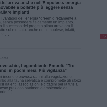
itts' arriva anche nell'Empolese: energia
novabile e bollette più leggere senza
tallare impianti
i i vantaggi dell’energia “green” direttamente a
, senza possedere fisicamente un impianto.
 il successo del progetto pilota arriva ora il
tto sul mercato: anche nell’empolese, infatti,
e [...]
fb
to 2026
ovecchio, Legambiente Empoli: "Tre
endi in pochi mesi. Più vigilanza"
i incendio provoca danni alla vegetazione,
urbo alla fauna selvatica e compromette gli sforzi
usi da enti, associazioni e cittadini per la tutela
uesto prezioso patrimonio ambientale del
orio [...]