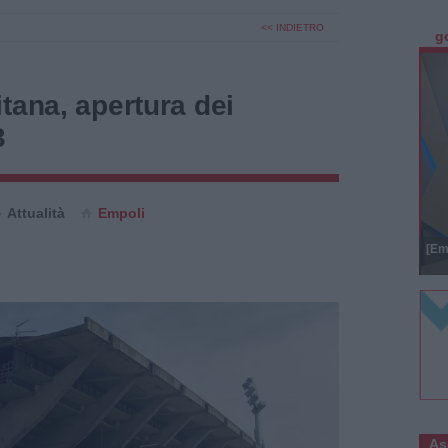
<< INDIETRO
g
tana, apertura dei
3
Attualità
Empoli
[Em
As