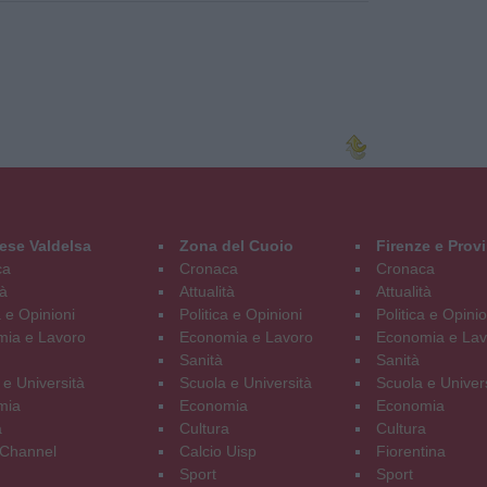
ese Valdelsa
Zona del Cuoio
Firenze e Prov
ca
Cronaca
Cronaca
tà
Attualità
Attualità
a e Opinioni
Politica e Opinioni
Politica e Opinio
ia e Lavoro
Economia e Lavoro
Economia e Lav
Sanità
Sanità
 e Università
Scuola e Università
Scuola e Univer
mia
Economia
Economia
a
Cultura
Cultura
Channel
Calcio Uisp
Fiorentina
Sport
Sport