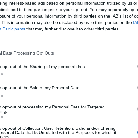
eing interest-based ads based on personal information utilized by us or
disclosed to third parties prior to your opt-out. You may separately opt-
losure of your personal information by third parties on the IAB’s list of
erimetro dello stadio saranno in vigore a partire
. This information may also be disclosed by us to third parties on the
IA
dell’incontro: si sta parlando in particolare di Via
Participants
that may further disclose it to other third parties.
so su Via delle Olimpiadi fino a Via Barzino
 di sosta valgono anche per i residenti. Si ricorda
a e nella zona di Via De Coubertain e di Via del
l Data Processing Opt Outs
o ai residenti muniti di apposita autorizzazione.
aree interdette alla circolazione durante le
o opt-out of the Sharing of my personal data.
 invitati a munirsi di una specifica autorizzazione
In
comando di polizia municipale di Empoli, al
a elettronica: empoli.mobilita@empolese-
o opt-out of the Sale of my Personal Data.
 della carta di circolazione del veicolo e
In
orizzazione viene rilasciata subito e permette
pu
to opt-out of processing my Personal Data for Targeted
tta durante le partite. Le strade interessate dalla
ing.
Pu
ella, Olimpiadi, Garigliano, Volturno, Po, Adige,
In
 Parini, Manzoni, De Coubertin, Del Discobolo,
pu
o opt-out of Collection, Use, Retention, Sale, and/or Sharing
, Giovanni XXIII, del Pentathlon.
ersonal Data that Is Unrelated with the Purposes for which it
lected.