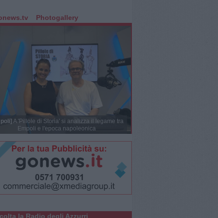
onews.tv
Photogallery
poli]
A 'Pillole di Storia' si analizza il legame tra
Empoli e l'epoca napoleonica
colta la Radio degli Azzurri