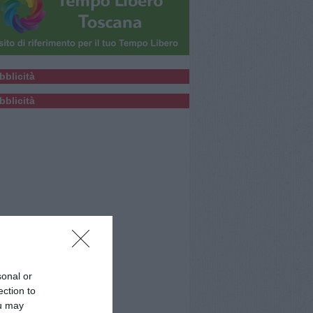
bblicità
bblicità
sonal or
ection to
ou may