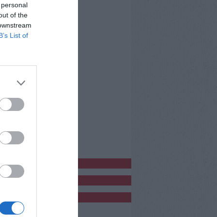
 personal
out of the
 downstream
B’s List of
bblicitàCl
bblicità
bblicità