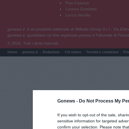
Pisa Cascina
Livorno Grosseto
Lucca Versilia
gonews.it è un prodotto editoriale di XMedia Group S.r.l - Via E
gonews.it, quotidiano on line registrato presso il Tribunale di Fire
© 2016. Tutti i diritti riservati.
Home
gonews.it
Redazione
Chi siamo
Termini e condizioni
Pri
Gonews -
Do Not Process My Per
If you wish to opt-out of the sale, shari
sensitive information for targeted adver
confirm your selection. Please note tha