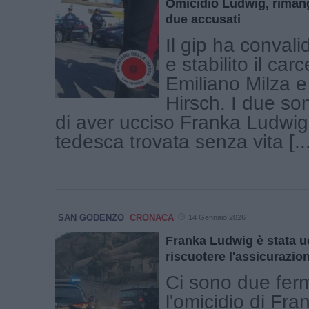
Omicidio Ludwig, rimang
due accusati
Il gip ha convali
e stabilito il car
Emiliano Milza 
Hirsch. I due so
di aver ucciso Franka Ludwi
tedesca trovata senza vita [...
SAN GODENZO
CRONACA
14 Gennaio 2026
Franka Ludwig è stata u
riscuotere l'assicurazion
Ci sono due ferm
l'omicidio di Fr