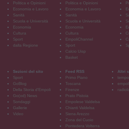
Politica e Opinioni
Politica e Opinioni
Po
Economia e Lavoro
Economia e Lavoro
E
Sanità
Sanità
S
Scuola e Università
Scuola e Università
S
Economia
Economia
E
Cultura
Cultura
C
Sport
EmpoliChannel
C
dalla Regione
Sport
S
Calcio Uisp
Basket
Sezioni del sito
Feed RSS
Altri
Sport
Primo Piano
tempol
GoBlog
Toscana
empoli
Della Storia d'Empoli
Firenze
radiol
Go(od) News
Prato Pistoia
Sondaggi
Empolese Valdelsa
Gallerie
Chianti Valdelsa
Video
Siena Arezzo
Zona del Cuoio
Pontedera Volterra