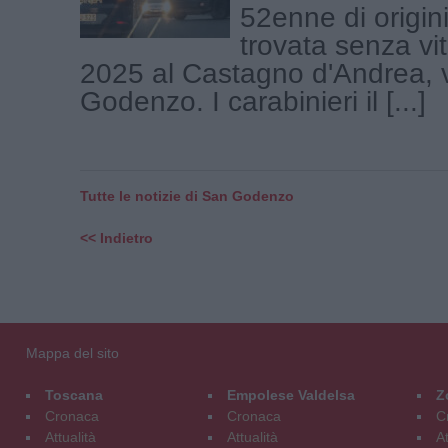
52enne di origin
trovata senza vita
2025 al Castagno d'Andrea, 
Godenzo. I carabinieri il [...]
Tutte le notizie di San Godenzo
<< Indietro
Mappa del sito
Toscana
Empolese Valdelsa
Z
Cronaca
Cronaca
C
Attualità
Attualità
At