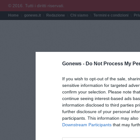
© 2016. Tutti i diritti riservati.
Home
gonews.it
Redazione
Chi siamo
Termini e condizioni
Pri
Gonews -
Do Not Process My Per
If you wish to opt-out of the sale, shari
sensitive information for targeted adver
confirm your selection. Please note tha
continue seeing interest-based ads base
information disclosed to third parties p
further disclosure of your personal info
participants. This information may also 
Downstream Participants
that may furthe