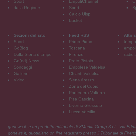
Sport
EmpoliChannel
C
dalla Regione
Sport
S
Calcio Uisp
Basket
Sezioni del sito
Feed RSS
Altri
Sport
Primo Piano
tempol
GoBlog
Toscana
empoli
Della Storia d'Empoli
Firenze
radiol
Go(od) News
Prato Pistoia
Sondaggi
Empolese Valdelsa
Gallerie
Chianti Valdelsa
Video
Siena Arezzo
Zona del Cuoio
Pontedera Volterra
Pisa Cascina
Livorno Grosseto
Lucca Versilia
gonews.it è un prodotto editoriale di XMedia Group S.r.l - Via E
gonews.it, quotidiano on line registrato presso il Tribunale di Fire