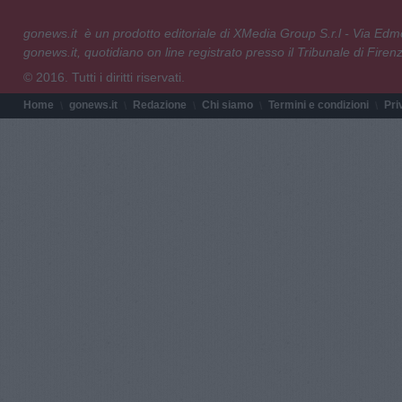
gonews.it è un prodotto editoriale di XMedia Group S.r.l - Via E
gonews.it, quotidiano on line registrato presso il Tribunale di Fire
© 2016. Tutti i diritti riservati.
Home
gonews.it
Redazione
Chi siamo
Termini e condizioni
Pri