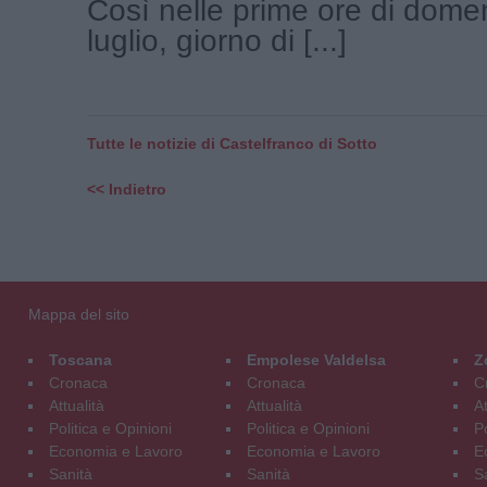
Così nelle prime ore di dome
luglio, giorno di [...]
Tutte le notizie di Castelfranco di Sotto
<< Indietro
Mappa del sito
Toscana
Empolese Valdelsa
Z
Cronaca
Cronaca
C
Attualità
Attualità
At
Politica e Opinioni
Politica e Opinioni
Po
Economia e Lavoro
Economia e Lavoro
E
Sanità
Sanità
S