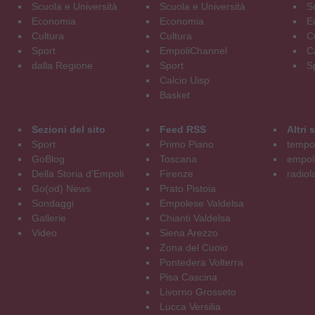
Scuola e Università
Scuola e Università
S
Economia
Economia
E
Cultura
Cultura
C
Sport
EmpoliChannel
C
dalla Regione
Sport
S
Calcio Uisp
Basket
Sezioni del sito
Feed RSS
Altri
Sport
Primo Piano
tempol
GoBlog
Toscana
empoli
Della Storia d'Empoli
Firenze
radiol
Go(od) News
Prato Pistoia
Sondaggi
Empolese Valdelsa
Gallerie
Chianti Valdelsa
Video
Siena Arezzo
Zona del Cuoio
Pontedera Volterra
Pisa Cascina
Livorno Grosseto
Lucca Versilia