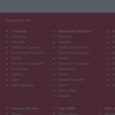
Mappa del sito
Toscana
Empolese Valdelsa
Z
Cronaca
Cronaca
C
Attualità
Attualità
At
Politica e Opinioni
Politica e Opinioni
Po
Economia e Lavoro
Economia e Lavoro
E
Sanità
Sanità
S
Scuola e Università
Scuola e Università
S
Economia
Economia
E
Cultura
Cultura
C
Sport
EmpoliChannel
C
dalla Regione
Sport
S
Calcio Uisp
Basket
Sezioni del sito
Feed RSS
Altri
Sport
Primo Piano
tempol