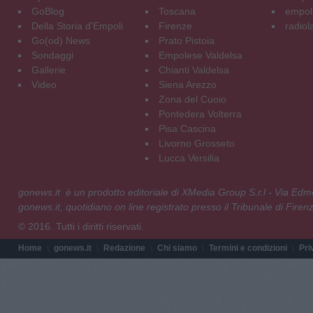
GoBlog
Toscana
empoli
Della Storia d'Empoli
Firenze
radiol
Go(od) News
Prato Pistoia
Sondaggi
Empolese Valdelsa
Gallerie
Chianti Valdelsa
Video
Siena Arezzo
Zona del Cuoio
Pontedera Volterra
Pisa Cascina
Livorno Grosseto
Lucca Versilia
gonews.it è un prodotto editoriale di XMedia Group S.r.l - Via E
gonews.it, quotidiano on line registrato presso il Tribunale di Fire
© 2016. Tutti i diritti riservati.
Home
gonews.it
Redazione
Chi siamo
Termini e condizioni
Pri