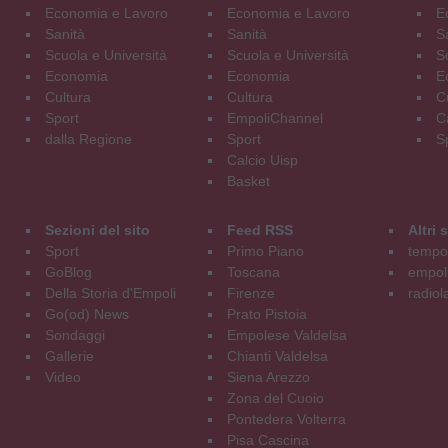
Economia e Lavoro
Economia e Lavoro
E
Sanità
Sanità
S
Scuola e Università
Scuola e Università
S
Economia
Economia
E
Cultura
Cultura
C
Sport
EmpoliChannel
C
dalla Regione
Sport
S
Calcio Uisp
Basket
Sezioni del sito
Feed RSS
Altri
Sport
Primo Piano
tempol
GoBlog
Toscana
empoli
Della Storia d'Empoli
Firenze
radiol
Go(od) News
Prato Pistoia
Sondaggi
Empolese Valdelsa
Gallerie
Chianti Valdelsa
Video
Siena Arezzo
Zona del Cuoio
Pontedera Volterra
Pisa Cascina