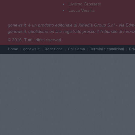
Livorno Grosseto
Lucca Versilia
gonews.it è un prodotto editoriale di XMedia Group S.r.l - Via E
gonews.it, quotidiano on line registrato presso il Tribunale di Fire
© 2016. Tutti i diritti riservati.
Home
gonews.it
Redazione
Chi siamo
Termini e condizioni
Pri