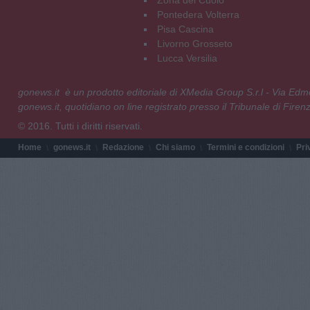
Pontedera Volterra
Pisa Cascina
Livorno Grosseto
Lucca Versilia
gonews.it è un prodotto editoriale di XMedia Group S.r.l - Via E
gonews.it, quotidiano on line registrato presso il Tribunale di Fire
© 2016. Tutti i diritti riservati.
Home
gonews.it
Redazione
Chi siamo
Termini e condizioni
Pri