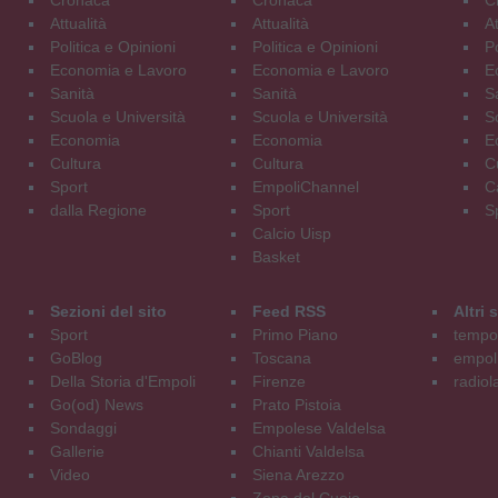
Attualità
Attualità
At
Politica e Opinioni
Politica e Opinioni
Po
Economia e Lavoro
Economia e Lavoro
E
Sanità
Sanità
S
Scuola e Università
Scuola e Università
S
Economia
Economia
E
Cultura
Cultura
C
Sport
EmpoliChannel
C
dalla Regione
Sport
S
Calcio Uisp
Basket
Sezioni del sito
Feed RSS
Altri
Sport
Primo Piano
tempol
GoBlog
Toscana
empoli
Della Storia d'Empoli
Firenze
radiol
Go(od) News
Prato Pistoia
Sondaggi
Empolese Valdelsa
Gallerie
Chianti Valdelsa
Video
Siena Arezzo
Zona del Cuoio