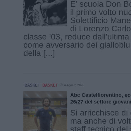
E’ scuola Don B
il primo volto nu
Solettificio Manet
di Lorenzo Carlot
classe ’03, reduce dall’ultima
come avversario dei gialloblu t
della [...]
BASKET
BASKET
4 Agosto 2026
Abc Castelfiorentino, ec
26/27 del settore giovani
Si arricchisce d
ma anche di volti
staff tecnico del