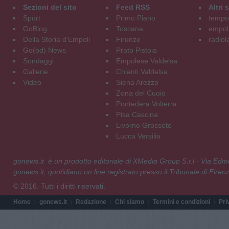
Sezioni del sito
Feed RSS
Altri
Sport
Primo Piano
tempol
GoBlog
Toscana
empoli
Della Storia d'Empoli
Firenze
radiol
Go(od) News
Prato Pistoia
Sondaggi
Empolese Valdelsa
Gallerie
Chianti Valdelsa
Video
Siena Arezzo
Zona del Cuoio
Pontedera Volterra
Pisa Cascina
Livorno Grosseto
Lucca Versilia
gonews.it è un prodotto editoriale di XMedia Group S.r.l - Via E
gonews.it, quotidiano on line registrato presso il Tribunale di Fire
© 2016. Tutti i diritti riservati.
Home
gonews.it
Redazione
Chi siamo
Termini e condizioni
Pri