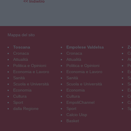
<< Indietro
Mappa del sito
Toscana
Empolese Valdelsa
Z
Cronaca
Cronaca
C
Attualità
Attualità
At
Politica e Opinioni
Politica e Opinioni
Po
Economia e Lavoro
Economia e Lavoro
E
Sanità
Sanità
S
Scuola e Università
Scuola e Università
S
Economia
Economia
E
Cultura
Cultura
C
Sport
EmpoliChannel
C
dalla Regione
Sport
S
Calcio Uisp
Basket