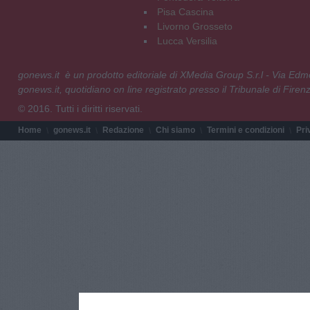
Pisa Cascina
Livorno Grosseto
Lucca Versilia
gonews.it è un prodotto editoriale di XMedia Group S.r.l - Via E
gonews.it, quotidiano on line registrato presso il Tribunale di Fire
© 2016. Tutti i diritti riservati.
Home
gonews.it
Redazione
Chi siamo
Termini e condizioni
Pri