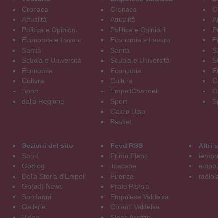
Cronaca
Cronaca
C
Attualità
Attualità
At
Politica e Opinioni
Politica e Opinioni
Po
Economia e Lavoro
Economia e Lavoro
E
Sanità
Sanità
S
Scuola e Università
Scuola e Università
S
Economia
Economia
E
Cultura
Cultura
C
Sport
EmpoliChannel
C
dalla Regione
Sport
S
Calcio Uisp
Basket
Sezioni del sito
Feed RSS
Altri
Sport
Primo Piano
tempol
GoBlog
Toscana
empoli
Della Storia d'Empoli
Firenze
radiol
Go(od) News
Prato Pistoia
Sondaggi
Empolese Valdelsa
Gallerie
Chianti Valdelsa
Video
Siena Arezzo