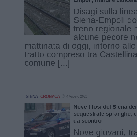
Disagi sulla linea
Siena-Empoli d
treno regionale h
alcune pecore ne
mattinata di oggi, intorno alle
tratto compreso tra Castellin
comune [...]
SIENA
CRONACA
4 Agosto 2026
Nove tifosi del Siena de
sequestrate spranghe, co
da scontro
Nove giovani, tr