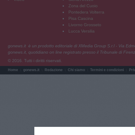
Zona del Cuoio
Pontedera Volterra
Pisa Cascina
Livorno Grosseto
Lucca Versilia
gonews.it è un prodotto editoriale di XMedia Group S.r.l - Via E
gonews.it, quotidiano on line registrato presso il Tribunale di Fire
© 2016. Tutti i diritti riservati.
Home
gonews.it
Redazione
Chi siamo
Termini e condizioni
Pri