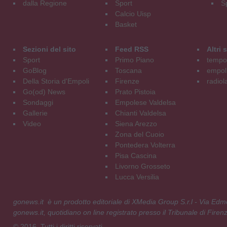
dalla Regione
Sport
S
Calcio Uisp
Basket
Sezioni del sito
Feed RSS
Altri
Sport
Primo Piano
tempol
GoBlog
Toscana
empoli
Della Storia d'Empoli
Firenze
radiol
Go(od) News
Prato Pistoia
Sondaggi
Empolese Valdelsa
Gallerie
Chianti Valdelsa
Video
Siena Arezzo
Zona del Cuoio
Pontedera Volterra
Pisa Cascina
Livorno Grosseto
Lucca Versilia
gonews.it è un prodotto editoriale di XMedia Group S.r.l - Via E
gonews.it, quotidiano on line registrato presso il Tribunale di Fire
© 2016. Tutti i diritti riservati.