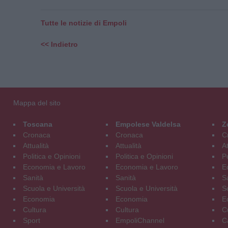
Tutte le notizie di Empoli
<< Indietro
Mappa del sito
Toscana
Empolese Valdelsa
Z
Cronaca
Cronaca
C
Attualità
Attualità
At
Politica e Opinioni
Politica e Opinioni
Po
Economia e Lavoro
Economia e Lavoro
E
Sanità
Sanità
S
Scuola e Università
Scuola e Università
S
Economia
Economia
E
Cultura
Cultura
C
Sport
EmpoliChannel
C