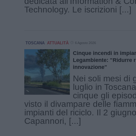
dedicata all’Information & C
Technology. Le iscrizioni [...]
TOSCANA
ATTUALITÀ
6 Agosto 2026
Cinque incendi in impiant
Legambiente: "Ridurre ri
innovazione"
Nei soli mesi di
luglio in Toscana
cinque gli episo
visto il divampare delle fiam
impianti del riciclo. Il 2 giugn
Capannori, [...]