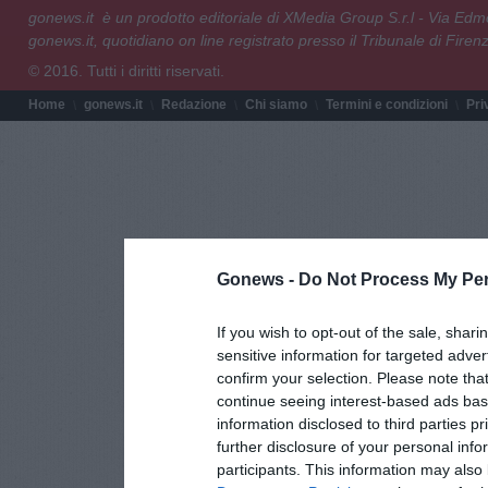
gonews.it è un prodotto editoriale di XMedia Group S.r.l - Via E
gonews.it, quotidiano on line registrato presso il Tribunale di Fire
© 2016. Tutti i diritti riservati.
Home
gonews.it
Redazione
Chi siamo
Termini e condizioni
Pri
Gonews -
Do Not Process My Per
If you wish to opt-out of the sale, shari
sensitive information for targeted adver
confirm your selection. Please note tha
continue seeing interest-based ads base
information disclosed to third parties p
further disclosure of your personal info
participants. This information may also 