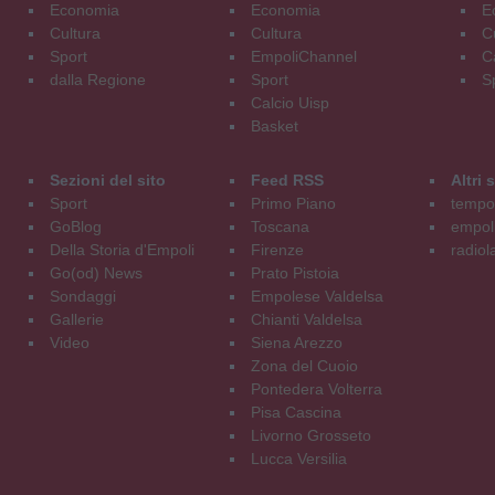
Economia
Economia
E
Cultura
Cultura
C
Sport
EmpoliChannel
C
dalla Regione
Sport
S
Calcio Uisp
Basket
Sezioni del sito
Feed RSS
Altri
Sport
Primo Piano
tempol
GoBlog
Toscana
empoli
Della Storia d'Empoli
Firenze
radiol
Go(od) News
Prato Pistoia
Sondaggi
Empolese Valdelsa
Gallerie
Chianti Valdelsa
Video
Siena Arezzo
Zona del Cuoio
Pontedera Volterra
Pisa Cascina
Livorno Grosseto
Lucca Versilia