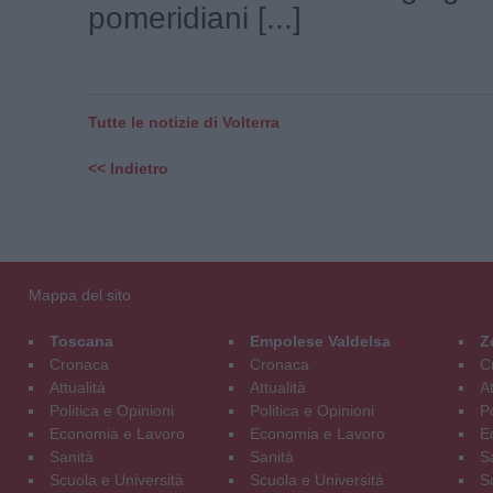
pomeridiani [...]
Tutte le notizie di Volterra
<< Indietro
Mappa del sito
Toscana
Empolese Valdelsa
Z
Cronaca
Cronaca
C
Attualità
Attualità
At
Politica e Opinioni
Politica e Opinioni
Po
Economia e Lavoro
Economia e Lavoro
E
Sanità
Sanità
S
Scuola e Università
Scuola e Università
S