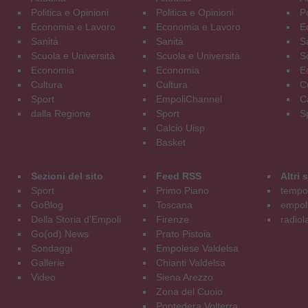
Politica e Opinioni
Politica e Opinioni
Po
Economia e Lavoro
Economia e Lavoro
E
Sanità
Sanità
S
Scuola e Università
Scuola e Università
S
Economia
Economia
E
Cultura
Cultura
C
Sport
EmpoliChannel
C
dalla Regione
Sport
S
Calcio Uisp
Basket
Sezioni del sito
Feed RSS
Altri
Sport
Primo Piano
tempol
GoBlog
Toscana
empoli
Della Storia d'Empoli
Firenze
radiol
Go(od) News
Prato Pistoia
Sondaggi
Empolese Valdelsa
Gallerie
Chianti Valdelsa
Video
Siena Arezzo
Zona del Cuoio
Pontedera Volterra