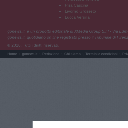
Pisa Cascina
Livorno Grosseto
Lucca Versilia
gonews.it è un prodotto editoriale di XMedia Group S.r.l - Via E
gonews.it, quotidiano on line registrato presso il Tribunale di Fire
© 2016. Tutti i diritti riservati.
Home
gonews.it
Redazione
Chi siamo
Termini e condizioni
Pri