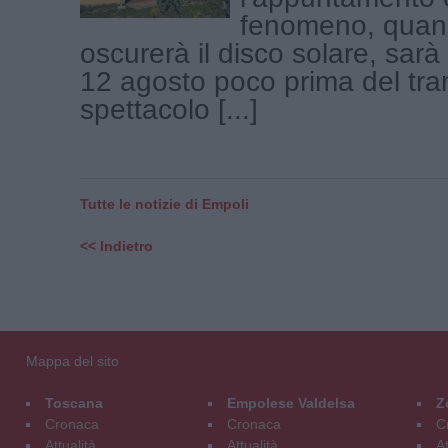
fenomeno, quand
oscurerà il disco solare, sar
12 agosto poco prima del tr
spettacolo [...]
Tutte le notizie di Empoli
<< Indietro
Mappa del sito
Toscana
Empolese Valdelsa
Z
Cronaca
Cronaca
C
Attualità
Attualità
At