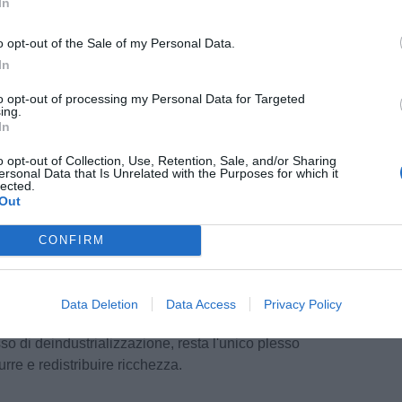
In
o dei livelli retributivi;
ei contratti a tempo determinato e stabilizzazione
o opt-out of the Sale of my Personal Data.
 mezzo di una campagna di assunzioni con
In
nato;
to opt-out of processing my Personal Data for Targeted
posizioni sanzionatorie del Provvedimento Num.
ing.
In
o opt-out of Collection, Use, Retention, Sale, and/or Sharing
ovano ragione nel contesto attuale e sono spinte
ersonal Data that Is Unrelated with the Purposes for which it
lected.
livello globale. Le grandi concentrazioni
Out
nomia del mare con imponenti trasferimenti di
speculazione nel mercato delle fonti
CONFIRM
n rilievo plastico, denuncia il fallimento delle
, in quanto beni pubblici e mercati regolati, non
ne dell'armatore di turno che si arricchisce
Data Deletion
Data Access
Privacy Policy
ritorio. Il Sistema Portuale livornese, dopo un
so di deindustrializzazione, resta l'unico plesso
urre e redistribuire ricchezza.