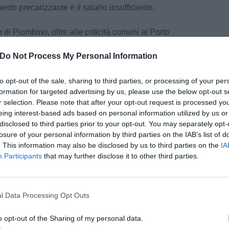
mento precarizzante è il salario insufficiente.
 di Piombino, oltre alle criticità comuni al Porto
rtezze di sviluppo e della crisi dell'industria
Do Not Process My Personal Information
cifiche priorità i lavoratori di Piombino stanno
tremamente complicata che deve trovare
to opt-out of the sale, sharing to third parties, or processing of your per
di sistema.
formation for targeted advertising by us, please use the below opt-out s
r selection. Please note that after your opt-out request is processed y
ri la questione salariale ha avuto particolare
eing interest-based ads based on personal information utilized by us or
o gli aumenti contrattuali riducendo il potere di
disclosed to third parties prior to your opt-out. You may separately opt-
nibili. Considerato che, il Piano dell'Organico
losure of your personal information by third parties on the IAB’s list of
ività del Sistema Portuale in linea con il resto
. This information may also be disclosed by us to third parties on the
IA
amo affermare che nessuna responsabilità può
Participants
that may further disclose it to other third parties.
pu
Pu
copo di recuperare salario e condizioni adeguate
l Data Processing Opt Outs
o segue:
pu
o opt-out of the Sharing of my personal data.
tribuzioni base;