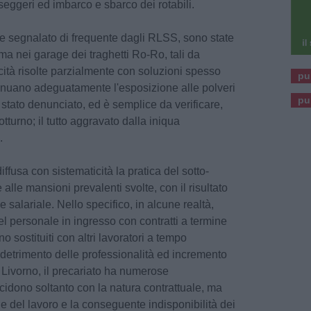
seggeri ed imbarco e sbarco dei rotabili.
e segnalato di frequente dagli RLSS, sono state
ima nei garage dei traghetti Ro-Ro, tali da
icità risolte parzialmente con soluzioni spesso
pu
tenuano adeguatamente l'esposizione alle polveri
pu
, è stato denunciato, ed è semplice da verificare,
otturno; il tutto aggravato dalla iniqua
.
diffusa con sistematicità la pratica del sotto-
alle mansioni prevalenti svolte, con il risultato
 salariale. Nello specifico, in alcune realtà,
l personale in ingresso con contratti a termine
no sostituiti con altri lavoratori a tempo
 detrimento delle professionalità ed incremento
i Livorno, il precariato ha numerose
cidono soltanto con la natura contrattuale, ma
 del lavoro e la conseguente indisponibilità dei