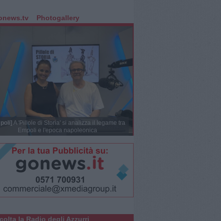
onews.tv
Photogallery
poli]
A 'Pillole di Storia' si analizza il legame tra
Empoli e l'epoca napoleonica
colta la Radio degli Azzurri