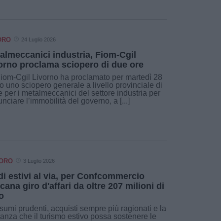
ORO
24 Luglio 2026
almeccanici industria, Fiom-Cgil
orno proclama sciopero di due ore
iom-Cgil Livorno ha proclamato per martedì 28
io uno sciopero generale a livello provinciale di
e per i metalmeccanici del settore industria per
nciare l’immobilità del governo, a [...]
VORO
3 Luglio 2026
di estivi al via, per Confcommercio
cana giro d'affari da oltre 207 milioni di
o
umi prudenti, acquisti sempre più ragionati e la
anza che il turismo estivo possa sostenere le