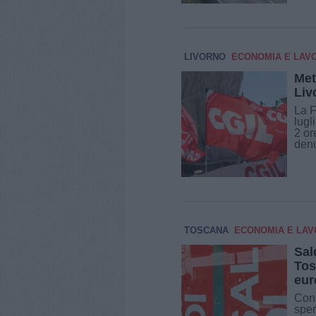
LIVORNO
ECONOMIA E LAV
Met
Liv
La F
lugl
2 or
denu
TOSCANA
ECONOMIA E LA
Sal
Tos
eur
Cons
sper