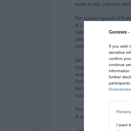
tempi di vita. Ulteriore ele
Per quanto riguarda il Porto
di Livorno, soffre delle ince
Gonews -
siderurgica. Seppur con spe
attraversando una fase es
If you wish 
composizione nella logica 
sensitive in
confirm you
Nel dibattito con i lavorato
continue se
risalto, l'inflazione ha eros
information 
acquisto a livelli non soste
further disc
Porto ha mostrato la produtt
participants
dei porti nazionali, possi
Downstream 
essere attribuita al lavoro.
Per quanto esposto, allo s
Persona
di lavoro chiediamo quant
I want t
- aumento del 10% delle re