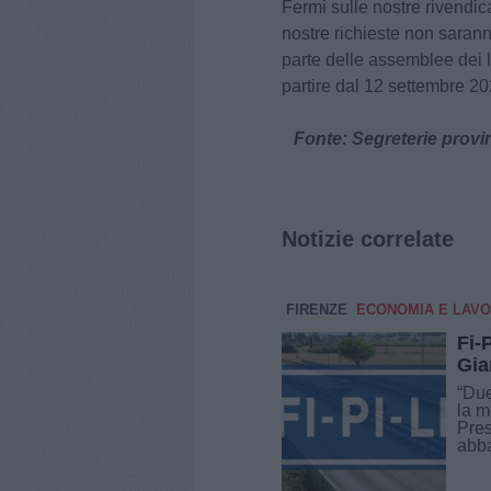
Fermi sulle nostre rivendic
nostre richieste non saran
parte delle assemblee dei l
partire dal 12 settembre 20
Fonte: Segreterie provinci
Notizie correlate
FIRENZE
ECONOMIA E LAV
Fi-
Gia
“Due
la m
Pres
abba