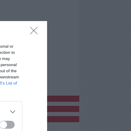
sonal or
ection to
ou may
 personal
out of the
 downstream
B’s List of
bblicitàCl
bblicità
bblicità