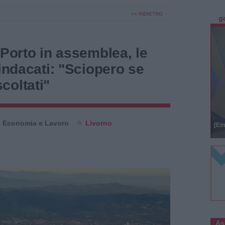
<< INDIETRO
g
 Porto in assemblea, le
sindacati: "Sciopero se
coltati"
Economia e Lavoro
Livorno
[Em
As