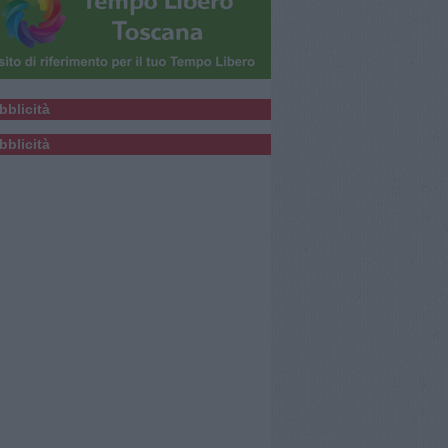
bblicità
bblicità