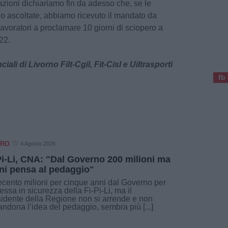
azioni dichiariamo fin da adesso che, se le
no ascoltate, abbiamo ricevuto il mandato da
avoratori a proclamare 10 giorni di sciopero a
22.
ali di Livorno Filt-Cgil, Fit-Cisl e Uiltrasporti
fb
ORO
4 Agosto 2026
Pi-Li, CNA: "Dal Governo 200 milioni ma
ni pensa al pedaggio"
cento milioni per cinque anni dal Governo per
essa in sicurezza della Fi-Pi-Li, ma il
idente della Regione non si arrende e non
ndona l’idea del pedaggio, sembra più [...]