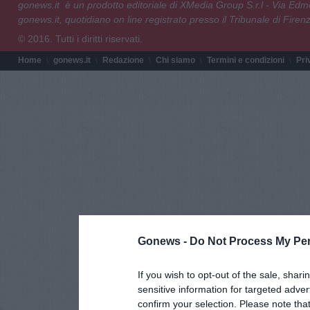
gonews.it è un prodotto editoriale di XMedia Group S.r.l - Via E
gonews.it, quotidiano on line registrato presso il Tribunale di Fire
© 2016. Tutti i diritti riservati.
Home
gonews.it
Redazione
Chi siamo
Termini e condizioni
Pri
Gonews -
Do Not Process My Per
If you wish to opt-out of the sale, shari
sensitive information for targeted adver
confirm your selection. Please note tha