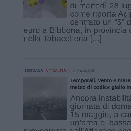
di martedì 28 lu
come riporta Ag
centrato un “5” 
euro a Bibbona, in provincia 
nella Tabaccheria [...]
TOSCANA
ATTUALITÀ
14 Maggio 2026
Temporali, vento e mareg
meteo di codice giallo i
Ancora instabilit
giornata di doma
15 maggio, a ca
un’area di bass
proveniente dall’Atlantico ch