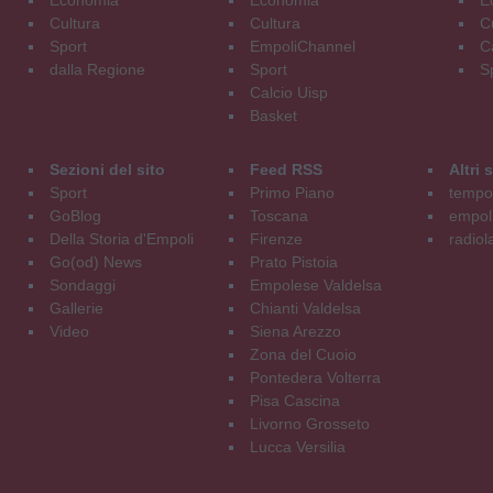
Cultura
Cultura
C
Sport
EmpoliChannel
C
dalla Regione
Sport
S
Calcio Uisp
Basket
Sezioni del sito
Feed RSS
Altri
Sport
Primo Piano
tempol
GoBlog
Toscana
empoli
Della Storia d'Empoli
Firenze
radiol
Go(od) News
Prato Pistoia
Sondaggi
Empolese Valdelsa
Gallerie
Chianti Valdelsa
Video
Siena Arezzo
Zona del Cuoio
Pontedera Volterra
Pisa Cascina
Livorno Grosseto
Lucca Versilia