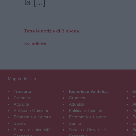
la [...]
Tutte le notizie di Bibbona
<< Indietro
Mappa del sito
Toscana
Empolese Valdelsa
Z
Cronaca
Cronaca
C
Attualità
Attualità
At
Politica e Opinioni
Politica e Opinioni
Po
Economia e Lavoro
Economia e Lavoro
E
Sanità
Sanità
S
Scuola e Università
Scuola e Università
S
Economia
Economia
E