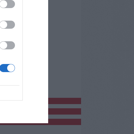
bblicitàCl
bblicità
bblicità