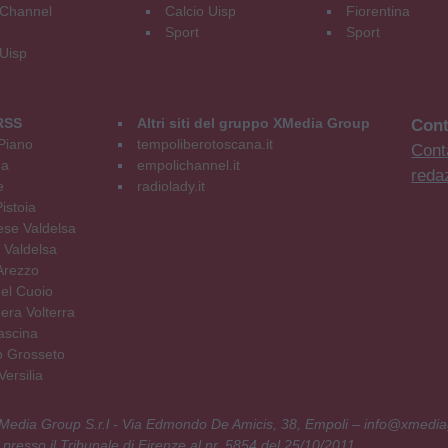
Channel
Calcio Uisp
Fiorentina
Sport
Sport
 Uisp
RSS
Altri siti del gruppo XMedia Group
Cont
Piano
tempoliberotoscana.it
Conta
na
empolichannel.it
reda
e
radiolady.it
istoia
se Valdelsa
 Valdelsa
Arezzo
el Cuoio
era Volterra
ascina
o Grosseto
ersilia
 XMedia Group S.r.l - Via Edmondo De Amicis, 38, Empoli – info@xmedia
 presso il Tribunale di Firenze al nr. 5854 del 25/10/2011