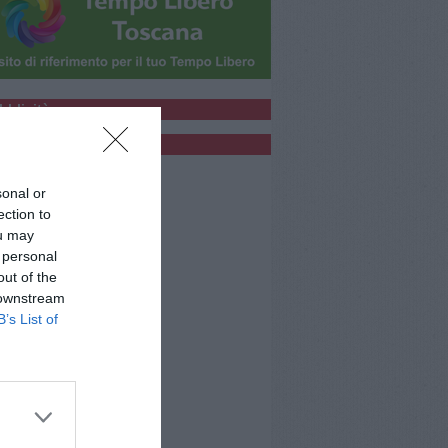
bblicità
bblicità
sonal or
ection to
ou may
 personal
out of the
 downstream
B’s List of