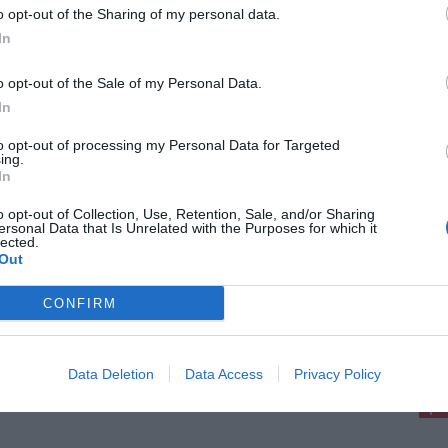
o opt-out of the Sharing of my personal data.
In
sto 2026
liocoop, rinnovata l'intesa con Unicoop
o opt-out of the Sale of my Personal Data.
enze. Manetti: "Progetto a valenza
In
iale"
onsolida l’esperienza delle Bibliocoop, i punti di
to opt-out of processing my Personal Data for Targeted
ing.
tito e lettura ospitati negli spazi delle sezioni
 di Unicoop Firenze e realizzati in
In
aborazione con le biblioteche comunali e la [...]
o opt-out of Collection, Use, Retention, Sale, and/or Sharing
ersonal Data that Is Unrelated with the Purposes for which it
lected.
Out
CONFIRM
pu
Pu
Data Deletion
Data Access
Privacy Policy
pu