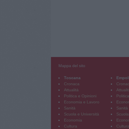
Mappa del sito
Toscana
Empol
Cronaca
Crona
Attualità
Attuali
Politica e Opinioni
Politic
Economia e Lavoro
Econom
Sanità
Sanità
Scuola e Università
Scuola
Economia
Econo
Cultura
Cultur