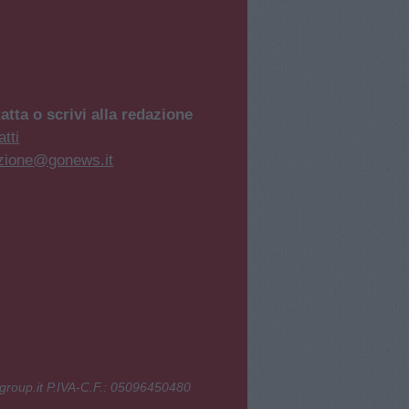
atta o scrivi alla redazione
tti
zione@gonews.it
group.it P.IVA-C.F.: 05096450480