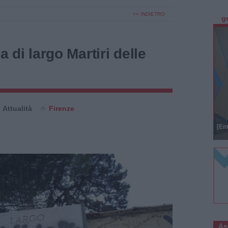
<< INDIETRO
g
ga di largo Martiri delle
Attualità
Firenze
[Em
As