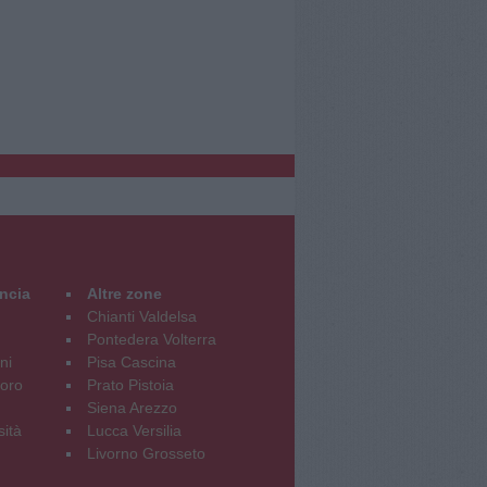
incia
Altre zone
Chianti Valdelsa
Pontedera Volterra
ni
Pisa Cascina
oro
Prato Pistoia
Siena Arezzo
sità
Lucca Versilia
Livorno Grosseto