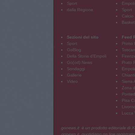
Sport
Empoli
dalla Regione
Sport
Calcio
Basket
Sezioni del sito
Feed 
Sport
Primo 
GoBlog
Tosca
Della Storia d'Empoli
Firenz
Go(od) News
Prato P
Sondaggi
Empole
Gallerie
Chianti
Video
Siena 
Zona d
Ponted
Pisa C
Livorn
Lucca V
gonews.it è un prodotto editoriale di
gonews.it, quotidiano on line registrato