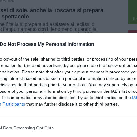
osto 2026
issi di sole, anche la Toscana si prepara
o spettacolo
e l’Italia si prepara ad assistere all’eclissi di
: l’appuntamento con il fenomeno, quando la
pu
 oscurerà il disco solare, sarà mercoledì 12
to poco prima del tramonto. Uno spettacolo [...]
Do Not Process My Personal Information
pu
to opt-out of the sale, sharing to third parties, or processing of your per
formation for targeted advertising by us, please use the below opt-out s
r selection. Please note that after your opt-out request is processed y
026
eing interest-based ads based on personal information utilized by us or
disclosed to third parties prior to your opt-out. You may separately opt-
oporti di Pisa e Firenze, sindacati
losure of your personal information by third parties on the IAB’s list of
nti allo sciopero
. This information may also be disclosed by us to third parties on the
IA
ata aperta una vertenza sindacale regionale che
Participants
that may further disclose it to other third parties.
volge gli aeroporti di Pisa e Firenze. Le
nizzazioni Cgil, Cisl, Uil e Ugl hanno
nciato una mobilitazione con possibili scioperi
..]
l Data Processing Opt Outs