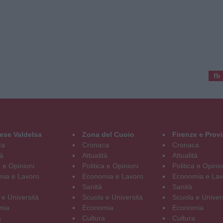
fb
ese Valdelsa
Zona del Cuoio
Firenze e Prov
ca
Cronaca
Cronaca
tà
Attualità
Attualità
a e Opinioni
Politica e Opinioni
Politica e Opinio
ia e Lavoro
Economia e Lavoro
Economia e Lav
Sanità
Sanità
 e Università
Scuola e Università
Scuola e Univer
mia
Economia
Economia
a
Cultura
Cultura