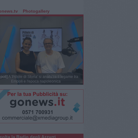
onews.tv
Photogallery
poli]
A 'Pillole di Storia' si analizza il legame tra
Empoli e l'epoca napoleonica
colta la Radio degli Azzurri