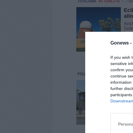
TOSCANA
ATTUALITÀ
7 Ag
Ecl
all
Anch
Sole
luna
agos
Gonews -
If you wish 
sensitive in
confirm you
PISA
ATTUALITÀ
7 Agosto 2
continue se
information 
Aer
further disc
pro
participants
È st
Downstream 
coin
orga
annu
nel [.
Persona