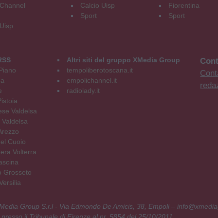
Channel
Calcio Uisp
Fiorentina
Sport
Sport
 Uisp
RSS
Altri siti del gruppo XMedia Group
Cont
Piano
tempoliberotoscana.it
Conta
na
empolichannel.it
reda
e
radiolady.it
istoia
se Valdelsa
 Valdelsa
Arezzo
el Cuoio
era Volterra
ascina
o Grosseto
ersilia
 XMedia Group S.r.l - Via Edmondo De Amicis, 38, Empoli – info@xmedia
 presso il Tribunale di Firenze al nr. 5854 del 25/10/2011