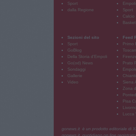
Sport
Empoli
dalla Regione
Sport
Calcio
Basket
Sezioni del sito
Feed 
Sport
Primo 
GoBlog
Tosca
Della Storia d'Empoli
Firenz
Go(od) News
Prato P
Sondaggi
Empole
Gallerie
Chianti
Video
Siena 
Zona d
Ponted
Pisa C
Livorn
Lucca V
gonews.it è un prodotto editoriale di
gonews.it, quotidiano on line registrato