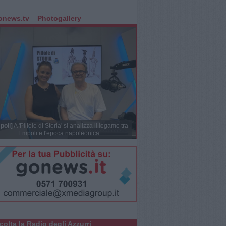
onews.tv
Photogallery
poli]
A 'Pillole di Storia' si analizza il legame tra
Empoli e l'epoca napoleonica
colta la Radio degli Azzurri