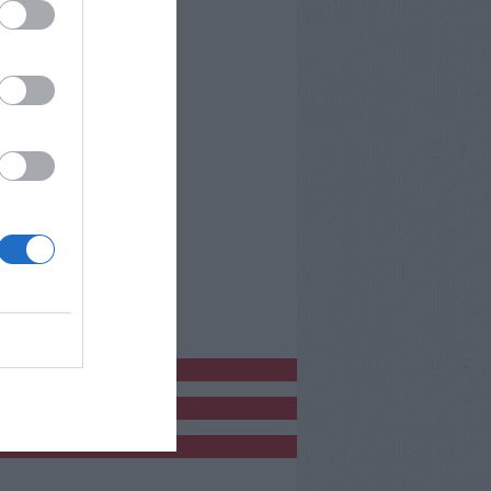
bblicitàCl
bblicità
bblicità