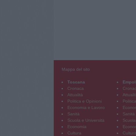
Mappa del sito
Toscana
Empol
Cronaca
Crona
Attualità
Attuali
Politica e Opinioni
Politic
Economia e Lavoro
Econom
Sanità
Sanità
Scuola e Università
Scuola
Economia
Econo
Cultura
Cultur