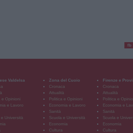
fb
ese Valdelsa
Zona del Cuoio
Firenze e Prov
ca
Cronaca
Cronaca
tà
Attualità
Attualità
a e Opinioni
Politica e Opinioni
Politica e Opinio
ia e Lavoro
Economia e Lavoro
Economia e Lav
Sanità
Sanità
 e Università
Scuola e Università
Scuola e Univer
mia
Economia
Economia
a
Cultura
Cultura