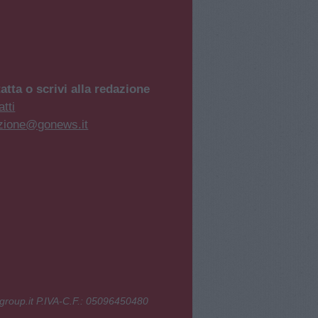
atta o scrivi alla redazione
tti
zione@gonews.it
group.it P.IVA-C.F.: 05096450480