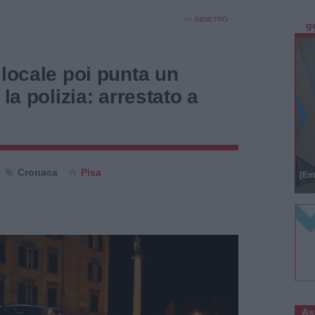
<< INDIETRO
g
 locale poi punta un
 la polizia: arrestato a
Cronaca
Pisa
[Em
As