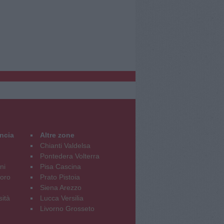
incia
Altre zone
Chianti Valdelsa
Pontedera Volterra
ni
Pisa Cascina
oro
Prato Pistoia
Siena Arezzo
sità
Lucca Versilia
Livorno Grosseto