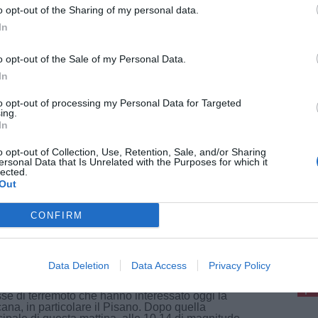
o opt-out of the Sharing of my personal data.
In
26
o opt-out of the Sale of my Personal Data.
idente tra quattro veicoli sull'Aurelia: tre
In
ti
dente nel pomeriggio lungo la strada statale 1
to opt-out of processing my Personal Data for Targeted
 Aurelia", all'altezza del chilometro 328,300, nel
ing.
itorio comunale di Pisa. Per cause in corso di
In
rtamento, quattro veicoli sono rimasti coinvolti
o opt-out of Collection, Use, Retention, Sale, and/or Sharing
ersonal Data that Is Unrelated with the Purposes for which it
lected.
Out
CONFIRM
26
remoto, evacuate cinque persone nel
pu
ano. In provincia di Lucca nessun
Pu
nno
Data Deletion
Data Access
Privacy Policy
eguono gli accertamenti sui territori dopo le
pu
se di terremoto che hanno interessato oggi la
ana, in particolare il Pisano. Dopo quella