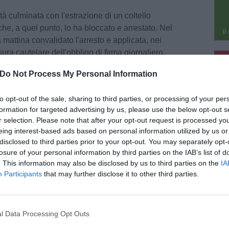
tà culminata con l'estrazione di un coltello
che, a quel punto, lo ha bloccato e arrestato. Nel
 mattina convalidato l'arresto e applicata, nei
ura cautelare dell'obbligo di firma giornaliero.
pu
Do Not Process My Personal Information
pu
to opt-out of the sale, sharing to third parties, or processing of your per
formation for targeted advertising by us, please use the below opt-out s
r selection. Please note that after your opt-out request is processed y
eing interest-based ads based on personal information utilized by us or
26
disclosed to third parties prior to your opt-out. You may separately opt-
ina di Pisa, tenta di aggredire i
losure of your personal information by third parties on the IAB’s list of
abinieri durante un controllo: arrestato
. This information may also be disclosed by us to third parties on the
IA
nne
Participants
that may further disclose it to other third parties.
ittadino straniero di 28 anni è stato arrestato
a notte dai Carabinieri della Stazione di Marina
isa con l'accusa di resistenza a pubblico
iale e rifiuto di indicazioni [...]
l Data Processing Opt Outs