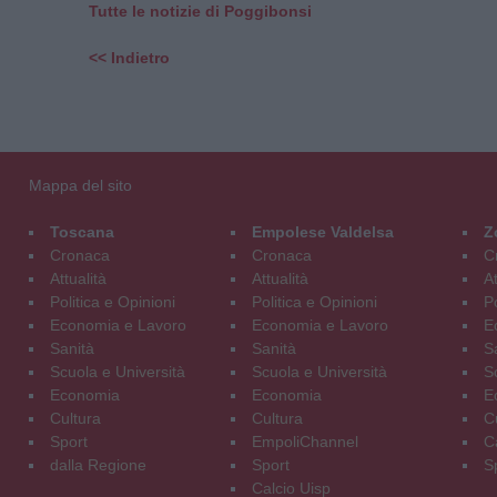
Tutte le notizie di Poggibonsi
<< Indietro
Mappa del sito
Toscana
Empolese Valdelsa
Z
Cronaca
Cronaca
C
Attualità
Attualità
At
Politica e Opinioni
Politica e Opinioni
Po
Economia e Lavoro
Economia e Lavoro
E
Sanità
Sanità
S
Scuola e Università
Scuola e Università
S
Economia
Economia
E
Cultura
Cultura
C
Sport
EmpoliChannel
C
dalla Regione
Sport
S
Calcio Uisp