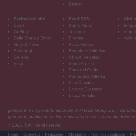
Basket
Sezioni del sito
Feed RSS
Altri
Sport
Primo Piano
tempol
GoBlog
Toscana
empoli
Della Storia d'Empoli
Firenze
radiol
Go(od) News
Prato Pistoia
Sondaggi
Empolese Valdelsa
Gallerie
Chianti Valdelsa
Video
Siena Arezzo
Zona del Cuoio
Pontedera Volterra
Pisa Cascina
Livorno Grosseto
Lucca Versilia
gonews.it è un prodotto editoriale di XMedia Group S.r.l - Via E
gonews.it, quotidiano on line registrato presso il Tribunale di Fire
© 2016. Tutti i diritti riservati.
Home
gonews.it
Redazione
Chi siamo
Termini e condizioni
Pri