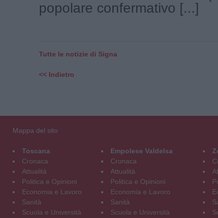
popolare confermativo [...]
Tutte le notizie di Signa
<< Indietro
Mappa del sito
Toscana
Empolese Valdelsa
Z
Cronaca
Cronaca
C
Attualità
Attualità
At
Politica e Opinioni
Politica e Opinioni
Po
Economia e Lavoro
Economia e Lavoro
E
Sanità
Sanità
S
Scuola e Università
Scuola e Università
S