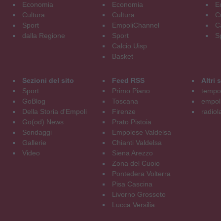
Economia
Economia
E
Cultura
Cultura
C
Sport
EmpoliChannel
C
dalla Regione
Sport
S
Calcio Uisp
Basket
Sezioni del sito
Feed RSS
Altri
Sport
Primo Piano
tempol
GoBlog
Toscana
empoli
Della Storia d'Empoli
Firenze
radiol
Go(od) News
Prato Pistoia
Sondaggi
Empolese Valdelsa
Gallerie
Chianti Valdelsa
Video
Siena Arezzo
Zona del Cuoio
Pontedera Volterra
Pisa Cascina
Livorno Grosseto
Lucca Versilia