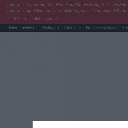
gonews.it è un prodotto editoriale di XMedia Group S.r.l - Via E
gonews.it, quotidiano on line registrato presso il Tribunale di Fire
© 2016. Tutti i diritti riservati.
Home
gonews.it
Redazione
Chi siamo
Termini e condizioni
Pri